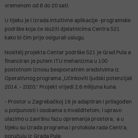
vremenom od 8 do 20 sati.
U tijeku je i izrada intuitivne aplikacije -programske
podrške koja će služiti djelatnicima Centra 521
kako bi čim prije osigurali uslugu.
Nositelj projekta Centar podrške 521 je Grad Pula a
financiran je putem ITU mehanizma u 100
postotnom iznosu bespovratnim sredstvima iz
Operativnog programa „Učinkoviti ljudski potencijali
2014. - 2020.“ Projekt vrijedi 2,6 milijuna kuna.
- Prostor u Zagrebačkoj 16 je adaptiran i prilagođen
u potpunosti i osobama s invaliditetom, i upravo
ulazimo u završnu fazu opremanja prostora, a u
tijeku su izrada programa i protokola rada Centra,
poručuju iz Grada Pule.