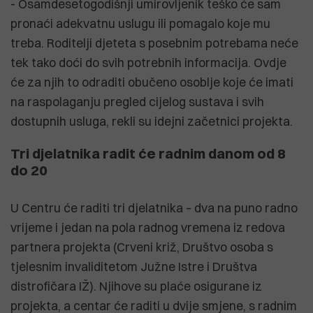
- Osamdesetogodišnji umirovljenik teško će sam
pronaći adekvatnu uslugu ili pomagalo koje mu
treba. Roditelji djeteta s posebnim potrebama neće
tek tako doći do svih potrebnih informacija. Ovdje
će za njih to odraditi obučeno osoblje koje će imati
na raspolaganju pregled cijelog sustava i svih
dostupnih usluga, rekli su idejni začetnici projekta.
Tri djelatnika radit će radnim danom od 8
do 20
U Centru će raditi tri djelatnika – dva na puno radno
vrijeme i jedan na pola radnog vremena iz redova
partnera projekta (Crveni križ, Društvo osoba s
tjelesnim invaliditetom Južne Istre i Društva
distrofičara IŽ). Njihove su plaće osigurane iz
projekta, a centar će raditi u dvije smjene, s radnim