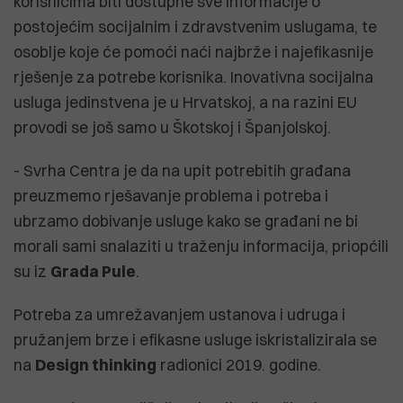
korisnicima biti dostupne sve informacije o
postojećim socijalnim i zdravstvenim uslugama, te
osoblje koje će pomoći naći najbrže i najefikasnije
rješenje za potrebe korisnika. Inovativna socijalna
usluga jedinstvena je u Hrvatskoj, a na razini EU
provodi se još samo u Škotskoj i Španjolskoj.
- Svrha Centra je da na upit potrebitih građana
preuzmemo rješavanje problema i potreba i
ubrzamo dobivanje usluge kako se građani ne bi
morali sami snalaziti u traženju informacija, priopćili
su iz
Grada Pule
.
Potreba za umrežavanjem ustanova i udruga i
pružanjem brze i efikasne usluge iskristalizirala se
na
Design thinking
radionici 2019. godine.