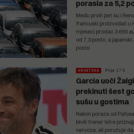
porasla za 5,2 p
Među prvih pet su i Rena
francuski proizvođač u 
mjeseci prodao 3.650 au
od 7,3 posto, a japanski
posto
Prije 17 h
HRVATSKA
Garcia uoči Žalg
prekinuti šest 
sušu u gostima
Nakon poraza od Pafosa 
bivši trener Istre prizn
nervoza, ali poručuje d