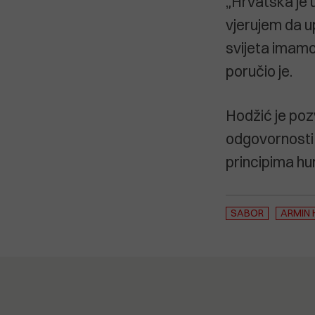
„Hrvatska je 
vjerujem da up
svijeta imamo
poručio je.
Hodžić je poz
odgovornosti 
principima h
SABOR
ARMIN 