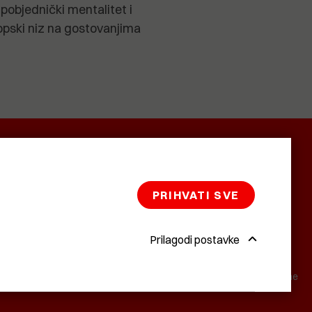
pobjednički mentalitet i
pski niz na gostovanjima
SMRTNICE
BAŠTARDINI I
KRASNA
PRAVI
ZEMLJA
PRIHVATI SVE
Prilagodi postavke
©2022 Istra24 - istarske digitalne novine