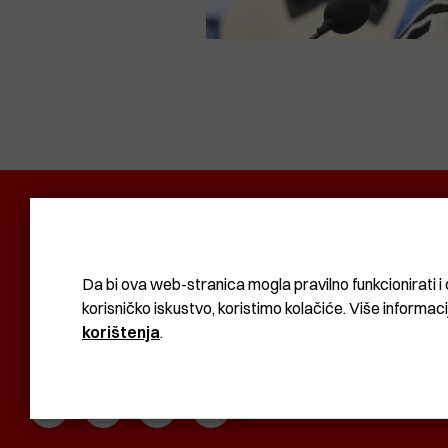
POLITIKA I DRUŠTVO
RADAR
SVIJET N
KOMUNAL
BIZNIS
SVIJET
KULTURA
Da bi ova web-stranica mogla pravilno funkcionirati i 
korisničko iskustvo, koristimo kolačiće. Više informac
korištenja
.
KOLAČIĆI
UVJETI KORIŠTENJA
IMPRESSUM