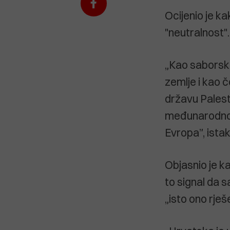
Ocijenio je ka
"neutralnost".
„Kao saborski
zemlje i kao 
državu Palest
međunarodnog
Evropa”, ista
Objasnio je k
to signal da 
„isto ono rješ