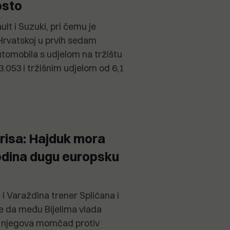
osto
ult i Suzuki, pri čemu je
Hrvatskoj u prvih sedam
tomobila s udjelom na tržištu
 3.053 i tržišnim udjelom od 6,1
irisa: Hajduk mora
godina dugu europsku
i Varaždina trener Splićana i
aje da među Bijelima vlada
a njegova momčad protiv