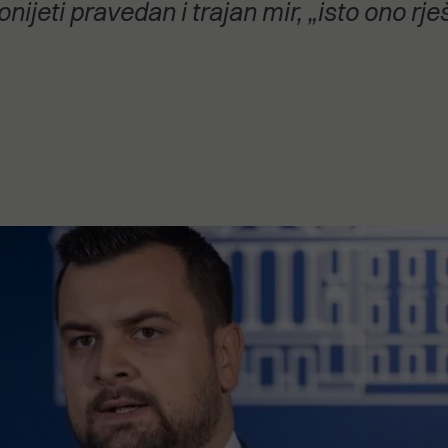
jeti pravedan i trajan mir, „isto ono rje
stanovanje,
kulturu..."