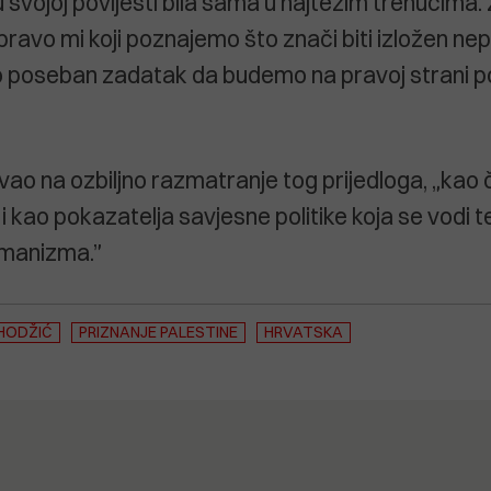
u svojoj povijesti bila sama u najtežim trenucima
ravo mi koji poznajemo što znači biti izložen nepr
 poseban zadatak da budemo na pravoj strani pov
vao na ozbiljno razmatranje tog prijedloga, „kao 
i kao pokazatelja savjesne politike koja se vodi 
umanizma.”
HODŽIĆ
PRIZNANJE PALESTINE
HRVATSKA