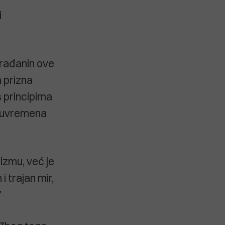
i
građanin ove
a prizna
s principima
 suvremena
izmu, već je
 trajan mir,
”