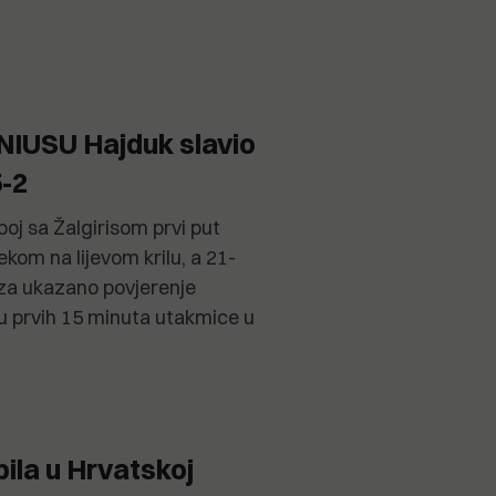
IUSU Hajduk slavio
5-2
oj sa Žalgirisom prvi put
kom na lijevom krilu, a 21-
za ukazano povjerenje
 u prvih 15 minuta utakmice u
ila u Hrvatskoj