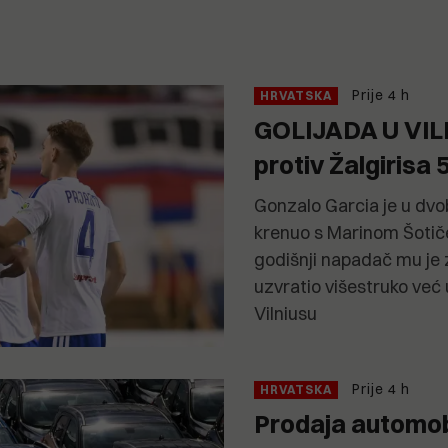
Prije 4 h
HRVATSKA
GOLIJADA U VILN
protiv Žalgirisa 
Gonzalo Garcia je u dvob
krenuo s Marinom Šotiče
godišnji napadač mu je 
uzvratio višestruko već
Vilniusu
Prije 4 h
HRVATSKA
Prodaja automob