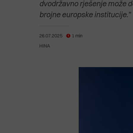
POGLEDAJTE SVE
POGLEDAJTE SVE
dvodržavno rješenje može doni
POGLEDAJTE SVE
brojne europske institucije.”
POGLEDAJTE SVE
26.07.2025
1 min
HINA