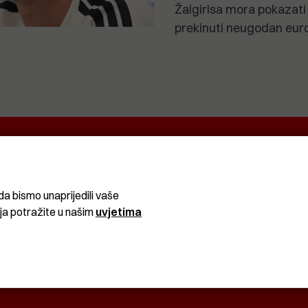
Žalgirisa mora pokazati 
prekinuti neugodan euro
EKRETNINA
IT&TECH
VENTIQUATTRO
O
ŽIVOT
SPORT I
CRNA
REKREACIJA
KRONIKA
da bismo unaprijedili vaše
ija potražite u našim
uvjetima