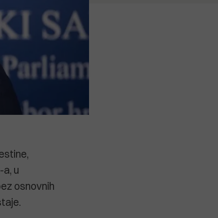
estine,
-a, u
 bez osnovnih
taje.