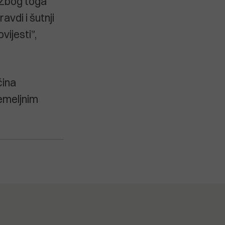
. Zbog toga
avdi i šutnji
ijesti”,
čina
temeljnim