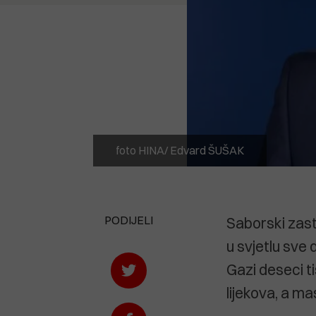
foto HINA/ Edvard ŠUŠAK
PODIJELI
Saborski zast
u svjetlu sve
Gazi deseci ti
lijekova, a ma