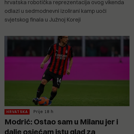
hrvatska robotička reprezentacija ovog vikenda
odlazi u sedmodnevni izolirani kamp uoči
svjetskog finala u Južnoj Koreji
Prije 18 h
HRVATSKA
Modrić: Ostao sam u Milanu jer i
dalje osjećam istu glad za