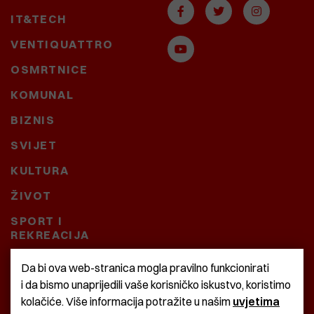
IT&TECH
VENTIQUATTRO
OSMRTNICE
KOMUNAL
BIZNIS
SVIJET
KULTURA
ŽIVOT
SPORT I
REKREACIJA
CRNA KRONIKA
Da bi ova web-stranica mogla pravilno funkcionirati
i da bismo unaprijedili vaše korisničko iskustvo, koristimo
BAŠTARDINI I PRAVI
kolačiće. Više informacija potražite u našim
uvjetima
KRASNA ZEMLJA