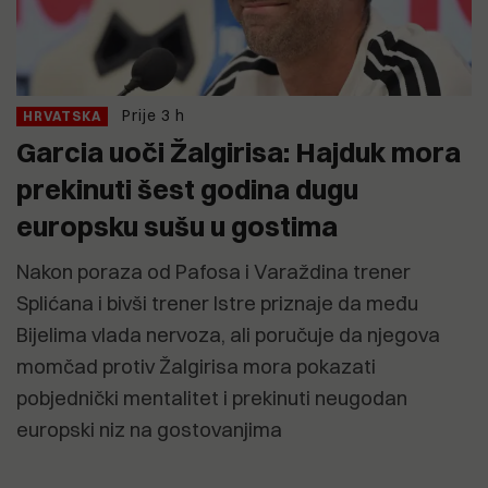
Prije 3 h
HRVATSKA
Garcia uoči Žalgirisa: Hajduk mora
prekinuti šest godina dugu
europsku sušu u gostima
Nakon poraza od Pafosa i Varaždina trener
Splićana i bivši trener Istre priznaje da među
Bijelima vlada nervoza, ali poručuje da njegova
momčad protiv Žalgirisa mora pokazati
pobjednički mentalitet i prekinuti neugodan
europski niz na gostovanjima