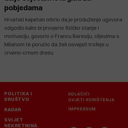
pobjedama
Hrvatski kapetan otkrio da je produženje ugovora
odgodio kako bi provjerio fizičko stanje i
motivaciju, govorio o Francu Baresiju, ciljevima s
Milanom te poručio da želi osvajati trofeje u
crveno-crnom dresu
POLITIKA I
KOLAČIĆI
DRUŠTVO
UVJETI KORIŠTENJA
IMPRESSUM
RADAR
SVIJET
NEKRETNINA