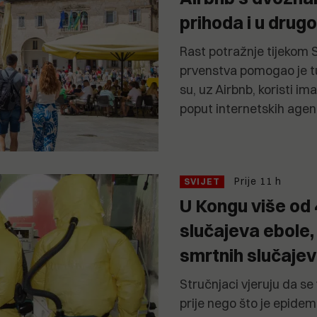
prihoda i u drug
Rast potražnje tijekom
prvenstva pomogao je tu
su, uz Airbnb, koristi im
poput internetskih agen
Prije 11 h
SVIJET
U Kongu više od 
slučajeva ebole,
smrtnih slučaje
Stručnjaci vjeruju da se
prije nego što je epidem