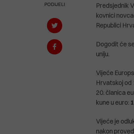
PODIJELI
Predsjednik V
kovnici novca
Republici Hrv
Dogodit će se
uniju.
Vijeće Europsk
Hrvatskoj od 
20. članica e
kune u euro:
1
Vijeće je odl
nakon provede