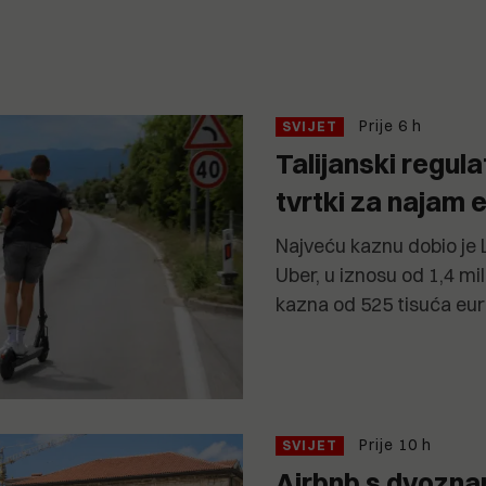
Prije 6 h
SVIJET
Talijanski regul
tvrtki za najam e
Najveću kaznu dobio je L
Uber, u iznosu od 1,4 mil
kazna od 525 tisuća eur
Prije 10 h
SVIJET
Airbnb s dvozn