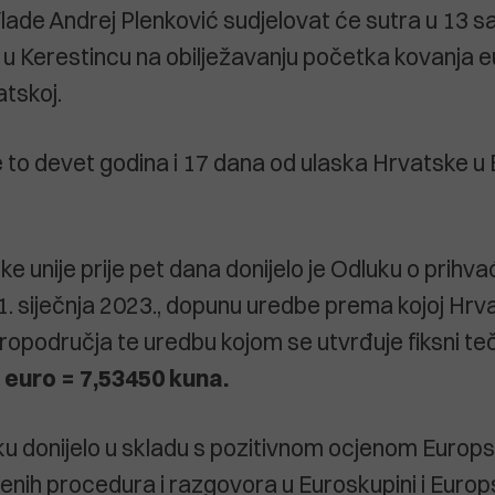
lade Andrej Plenković sudjelovat će sutra u 13 sa
 u Kerestincu na obilježavanju početka kovanja e
atskoj.
 to devet godina i 17 dana od ulaska Hrvatske u
e unije prije pet dana donijelo je Odluku o prihva
1. siječnja 2023., dopunu uredbe prema kojoj Hrv
uropodručja te uredbu kojom se utvrđuje fiksni te
 euro = 7,53450 kuna.
uku donijelo u skladu s pozitivnom ocjenom Europs
nih procedura i razgovora u Euroskupini i Europs