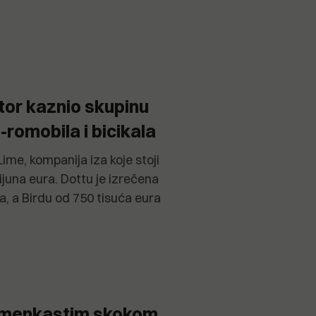
ator kaznio skupinu
-romobila i bicikala
ime, kompanija iza koje stoji
ijuna eura. Dottu je izrečena
a, a Birdu od 750 tisuća eura
amenkastim skokom