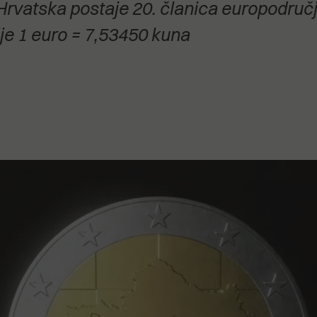
rvatska postaje 20. članica europodručj
stanovanje,
kulturu..."
ije 1 euro = 7,53450 kuna