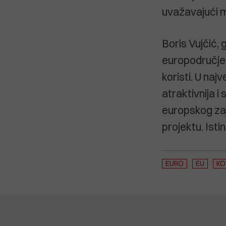
uvažavajući m
Boris Vujčić,
europodručje n
koristi. U najv
atraktivnija i
europskog zaj
projektu. Isti
EURO
EU
KO