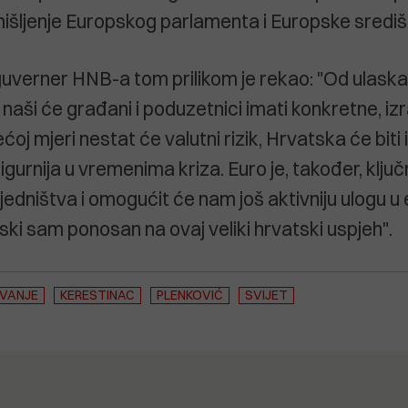
išljenje Europskog parlamenta i Europske središ
 guverner HNB-a tom prilikom je rekao: "Od ulask
aši će građani i poduzetnici imati konkretne, izr
ećoj mjeri nestat će valutni rizik, Hrvatska će biti 
 sigurnija u vremenima kriza. Euro je, također, klju
edništva i omogućit će nam još aktivniju ulogu 
nski sam ponosan na ovaj veliki hrvatski uspjeh".
VANJE
KERESTINAC
PLENKOVIĆ
SVIJET