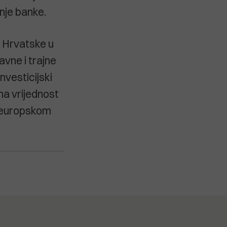
nje banke.
a Hrvatske u
avne i trajne
investicijski
čna vrijednost
u europskom