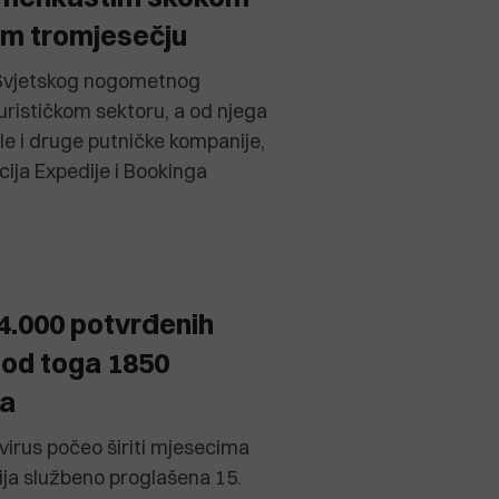
om tromjesečju
 Svjetskog nogometnog
rističkom sektoru, a od njega
ale i druge putničke kompanije,
cija Expedije i Bookinga
4.000 potvrđenih
 od toga 1850
va
 virus počeo širiti mjesecima
ija službeno proglašena 15.