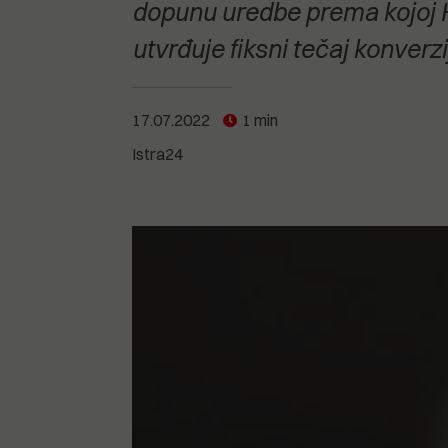
POGLEDAJTE SVE
POGLEDAJTE SVE
dopunu uredbe prema kojoj H
POGLEDAJTE SVE
utvrđuje fiksni tečaj konverz
POGLEDAJTE SVE
17.07.2022
1 min
Istra24