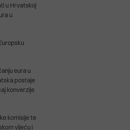
ti u Hrvatskoj
ura u
 Europsku
ćanju eura u
atska postaje
čaj konverzije
ke komisije te
kom vijeću i