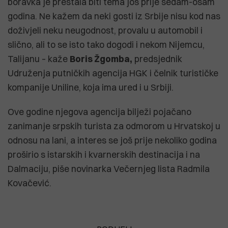
boravka je prestala biti tema još prije sedam-osam
godina. Ne kažem da neki gosti iz Srbije nisu kod nas
doživjeli neku neugodnost, provalu u automobil i
slično, ali to se isto tako dogodi i nekom Nijemcu,
Talijanu – kaže
Boris Žgomba,
predsjednik
Udruženja putničkih agencija HGK i čelnik turističke
kompanije Uniline, koja ima ured i u Srbiji.
Ove godine njegova agencija bilježi pojačano
zanimanje srpskih turista za odmorom u Hrvatskoj u
odnosu na lani, a interes se još prije nekoliko godina
proširio s istarskih i kvarnerskih destinacija i na
Dalmaciju, piše novinarka Večernjeg lista Radmila
Kovačević.