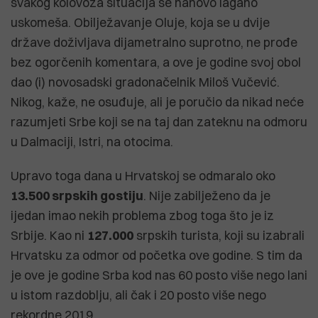
svakog kolovoza situacija se nanovo lagano
uskomeša. Obilježavanje Oluje, koja se u dvije
države doživljava dijametralno suprotno, ne prođe
bez ogorčenih komentara, a ove je godine svoj obol
dao (i) novosadski gradonačelnik Miloš Vučević.
Nikog, kaže, ne osuđuje, ali je poručio da nikad neće
razumjeti Srbe koji se na taj dan zateknu na odmoru
u Dalmaciji, Istri, na otocima.
Upravo toga dana u Hrvatskoj se odmaralo oko
13.500 srpskih gostiju
. Nije zabilježeno da je
ijedan imao nekih problema zbog toga što je iz
Srbije. Kao ni
127.000
srpskih turista, koji su izabrali
Hrvatsku za odmor od početka ove godine. S tim da
je ove je godine Srba kod nas 60 posto više nego lani
u istom razdoblju, ali čak i 20 posto više nego
rekordne 2019.