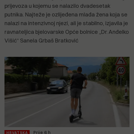
prijevoza u kojemu se nalazilo dvadesetak
putnika. Najteže je ozlijeđena mlađa žena koja se
nalazi na intenzivnoj njezi, ali je stabilno, izjavila je
ravnateljica bjelovarske Opće bolnice „Dr. Anđelko
Višić“ Sanela Grbaš Bratković
Prije 6 h
HRVATSKA