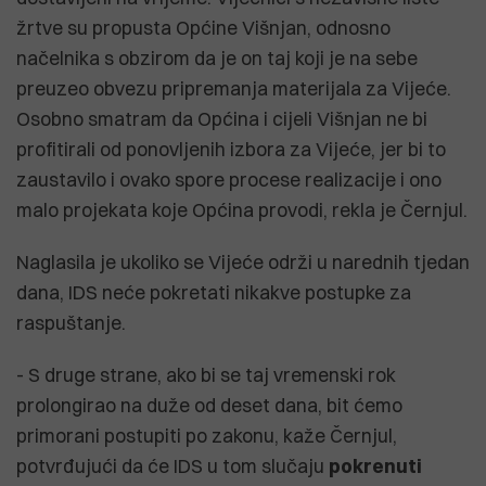
žrtve su propusta Općine Višnjan, odnosno
načelnika s obzirom da je on taj koji je na sebe
preuzeo obvezu pripremanja materijala za Vijeće.
Osobno smatram da Općina i cijeli Višnjan ne bi
profitirali od ponovljenih izbora za Vijeće, jer bi to
zaustavilo i ovako spore procese realizacije i ono
malo projekata koje Općina provodi, rekla je Černjul.
Naglasila je ukoliko se Vijeće održi u narednih tjedan
dana, IDS neće pokretati nikakve postupke za
raspuštanje.
- S druge strane, ako bi se taj vremenski rok
prolongirao na duže od deset dana, bit ćemo
primorani postupiti po zakonu, kaže Černjul,
potvrđujući da će IDS u tom slučaju
pokrenuti