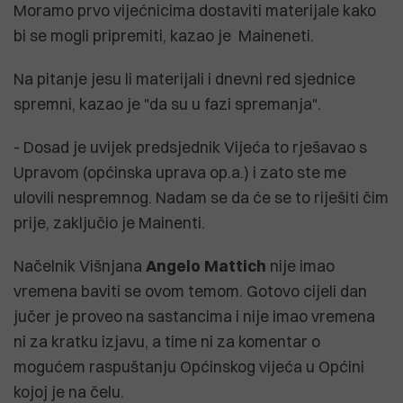
Moramo prvo vijećnicima dostaviti materijale kako
bi se mogli pripremiti, kazao je Maineneti.
Na pitanje jesu li materijali i dnevni red sjednice
spremni, kazao je "da su u fazi spremanja".
- Dosad je uvijek predsjednik Vijeća to rješavao s
Upravom (općinska uprava op.a.) i zato ste me
ulovili nespremnog. Nadam se da će se to riješiti čim
prije, zaključio je Mainenti.
Načelnik Višnjana
Angelo
Mattich
nije imao
vremena baviti se ovom temom. Gotovo cijeli dan
jučer je proveo na sastancima i nije imao vremena
ni za kratku izjavu, a time ni za komentar o
mogućem raspuštanju Općinskog vijeća u Općini
kojoj je na čelu.