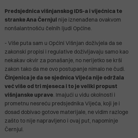
Predsjednica višnjanskog IDS-a i vijećnica te
stranke Ana Černjul
nije iznenađena ovakvom
nonšalantnošću čelnih ljudi Općine.
- Više puta sam u Općini Višnjan doživjela da se
zakonski propisi i regulative doživljavaju samo kao
nekakav okvir za ponašanje, no nerijetko se krši
zakon tako da me ovo postupanje nimalo ne čudi.
Činjenica je da se sjednica Vijeća nije održala
već više od tri mjeseca i to je veliki propust
višnjanske uprave
. Imajući u vidu okolnosti i
prometnu nesreću predsjednika Vijeća, koji je i
dosad dobivao gotove materijale, ne vidim razloge
zašto to nije napravljeno i ovaj put, napominje
Černjul.