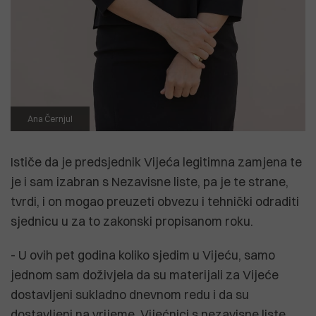
Ana Černjul
Ističe da je predsjednik Vijeća legitimna zamjena te
je i sam izabran s Nezavisne liste, pa je te strane,
tvrdi, i on mogao preuzeti obvezu i tehnički odraditi
sjednicu u za to zakonski propisanom roku.
- U ovih pet godina koliko sjedim u Vijeću, samo
jednom sam doživjela da su materijali za Vijeće
dostavljeni sukladno dnevnom redu i da su
dostavljeni na vrijeme. Vijećnici s nezavisne liste