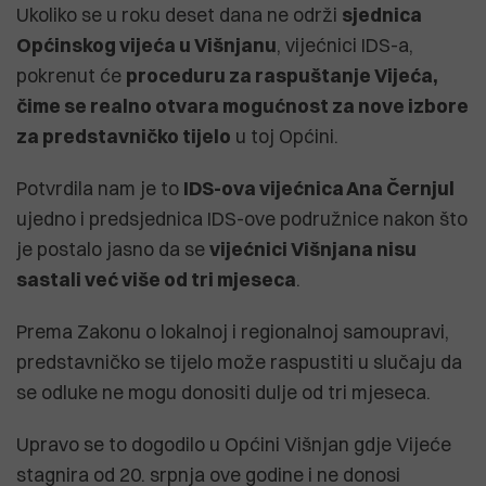
Ukoliko se u roku deset dana ne održi
sjednica
Općinskog vijeća u Višnjanu
, vijećnici IDS-a,
pokrenut će
proceduru za raspuštanje Vijeća,
čime se realno otvara mogućnost za nove izbore
za predstavničko tijelo
u toj Općini.
Potvrdila nam je to
IDS-ova vijećnica Ana Černjul
ujedno i predsjednica IDS-ove podružnice nakon što
je postalo jasno da se
vijećnici Višnjana nisu
sastali već više od tri mjeseca
.
Prema Zakonu o lokalnoj i regionalnoj samoupravi,
predstavničko se tijelo može raspustiti u slučaju da
se odluke ne mogu donositi dulje od tri mjeseca.
Upravo se to dogodilo u Općini Višnjan gdje Vijeće
stagnira od 20. srpnja ove godine i ne donosi