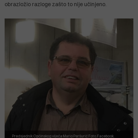
obrazložio razloge zašto to nije učinjeno.
Predsjednik Općinskog vijeća Mario Peršurić Foto.Facebook