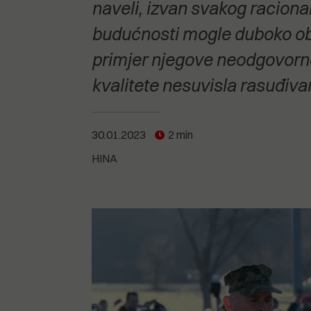
POGLEDAJTE SVE
POGLEDAJTE SVE
naveli, izvan svakog raciona
POGLEDAJTE SVE
budućnosti mogle duboko obvez
primjer njegove neodgovorno
POGLEDAJTE SVE
kvalitete nesuvisla rasuđivan
30.01.2023
2 min
HINA