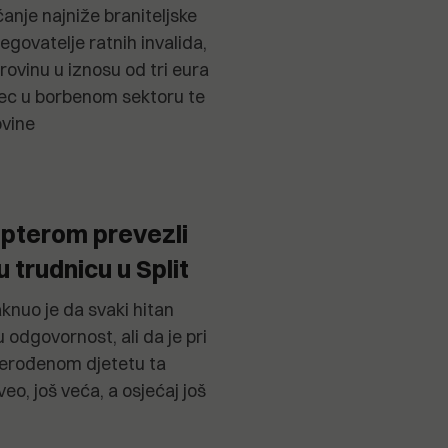
anje najniže braniteljske
egovatelje ratnih invalida,
ovinu u iznosu od tri eura
ec u borbenom sektoru te
ovine
kopterom prevezli
 trudnicu u Split
knuo je da svaki hitan
u odgovornost, ali da je pri
nerođenom djetetu ta
eo, još veća, a osjećaj još