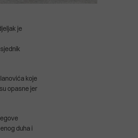
jeljak je
dsjednik
ilanovića koje
 su opasne jer
njegove
šenog duha i