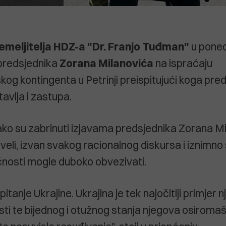
emeljitelja HDZ-a "Dr. Franjo Tuđman"
u poned
 predsjednika
Zorana Milanovića
na ispraćaju
kog kontingenta u Petrinji preispitujući koga pre
avlja i zastupa.
kako su zabrinuti izjavama predsjednika Zorana M
veli, izvan svakog racionalnog diskursa i iznimno
ćnosti mogle duboko obvezivati.
pitanje Ukrajine. Ukrajina je tek najočitiji primjer 
i te bijednog i otužnog stanja njegova osiroma