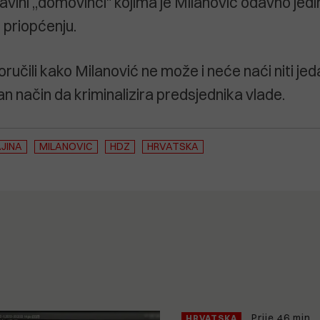
vini ,,domovinci" kojima je Milanović odavno jedini
 u priopćenju.
ručili kako Milanović ne može i neće naći niti je
n način da kriminalizira predsjednika vlade.
JINA
MILANOVIC
HDZ
HRVATSKA
Prije 46 min
HRVATSKA