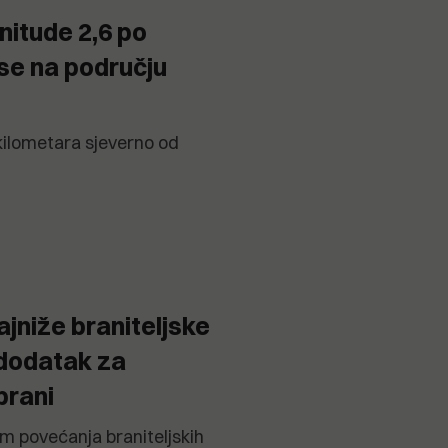
nitude 2,6 po
 se na području
kilometara sjeverno od
jniže braniteljske
 dodatak za
brani
em povećanja braniteljskih