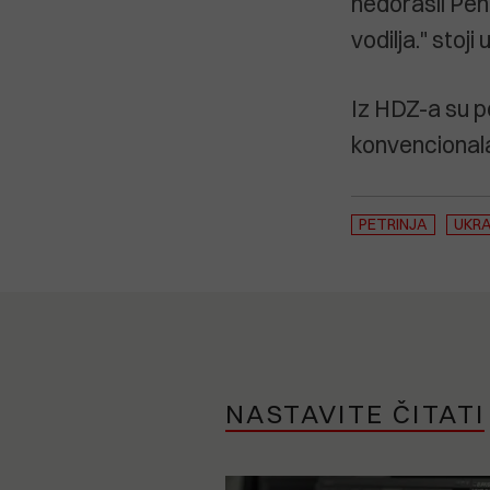
nedorasli Pena
vodilja." stoji
Iz HDZ-a su po
konvencionala
PETRINJA
UKRA
NASTAVITE ČITATI