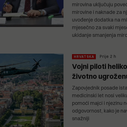
mirovina uključuju poveć
mirovine i naknade za nj
uvođenje dodatka na mir
mjesečno za svaki mjes
ukidanje smanjenja mir
Prije 2 h
HRVATSKA
Vojni piloti heli
životno ugroženu
Zapovjednik posade ista
medicinski let nosi velik
pomoći majci i njezinu 
odgovornost, kako je nav
snažniji