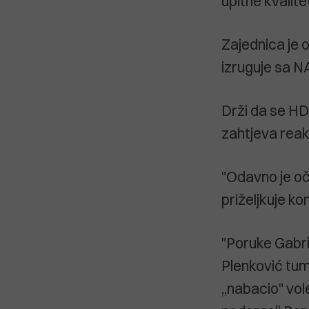
upitne kvalite
Zajednica je o
izruguje sa N
Drži da se HD
zahtjeva reakc
"Odavno je oči
priželjkuje k
"Poruke Gabri
Plenković tuma
,,nabacio" vol