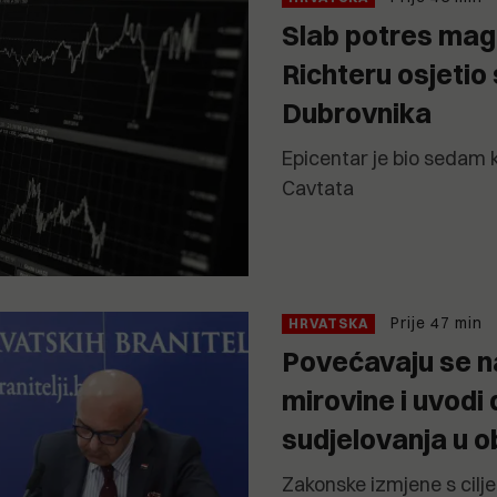
Slab potres mag
Richteru osjetio
Dubrovnika
Epicentar je bio sedam 
Cavtata
Prije 47 min
HRVATSKA
Povećavaju se na
mirovine i uvodi
sudjelovanja u o
Zakonske izmjene s cilj