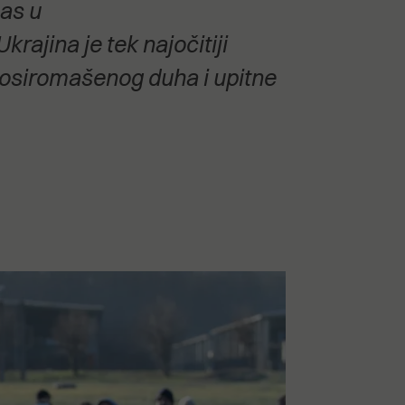
nas u
rajina je tek najočitiji
 osiromašenog duha i upitne