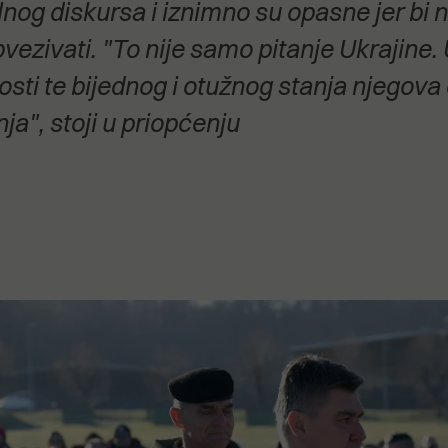
lnog diskursa i iznimno su opasne jer bi 
stanovanje,
kulturu..."
ivati. "To nije samo pitanje Ukrajine. Uk
sti te bijednog i otužnog stanja njegova
ja", stoji u priopćenju