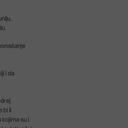
niju,
lu.
 ponašanje
i i da
drej
bi li
 kojima su i