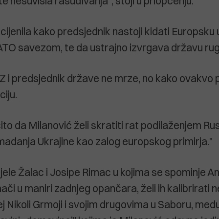
te nesuvisla rasuđivanja", stoji u priopćenju.
cijenila kako predsjednik nastoji kidati Europsku u
ATO savezom, te da ustrajno izvrgava državu rug
Z i predsjednik države ne mrze, no kako ovakvo
iju.
to da Milanović želi skratiti rat podilaženjem Rusij
omadanja Ukrajine kao zalog europskog primirja."
jele Žalac i Josipe Rimac u kojima se spominje An
či u maniri zadnjeg opančara, želi ih kalibrirati ne 
ej Nikoli Grmoji i svojim drugovima u Saboru, medu