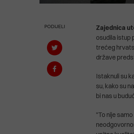
PODIJELI
Zajednica ut
osudila istup
trećeg hrvats
države predst
Istaknuli su 
su, kako su na
bi nas u budu
"To nije samo 
neodgovornost