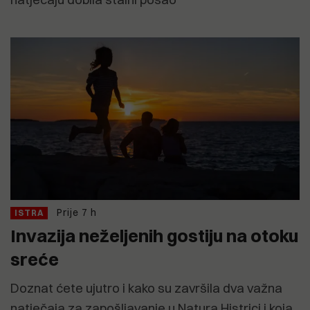
Prije 7 h
ISTRA
Invazija neželjenih gostiju na otoku
sreće
Doznat ćete ujutro i kako su završila dva važna
natječaja za zapošljavanje u Natura Histrici i koja