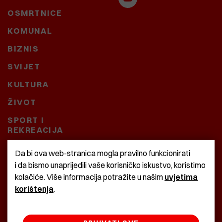
OSMRTNICE
KOMUNAL
BIZNIS
SVIJET
KULTURA
ŽIVOT
SPORT I
REKREACIJA
CRNA KRONIKA
Da bi ova web-stranica mogla pravilno funkcionirati
i da bismo unaprijedili vaše korisničko iskustvo, koristimo
BAŠTARDINI I PRAVI
kolačiće. Više informacija potražite u našim
uvjetima
KRASNA ZEMLJA
korištenja
.