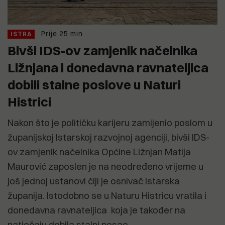
Prije 25 min
ISTRA
Bivši IDS-ov zamjenik načelnika
Ližnjana i donedavna ravnateljica
dobili stalne poslove u Naturi
Histrici
Nakon što je političku karijeru zamijenio poslom u
županijskoj Istarskoj razvojnoj agenciji, bivši IDS-
ov zamjenik načelnika Općine Ližnjan Matija
Maurović zaposlen je na neodređeno vrijeme u
još jednoj ustanovi čiji je osnivač Istarska
županija. Istodobno se u Naturu Histricu vratila i
donedavna ravnateljica koja je također na
natječaju dobila stalni posao