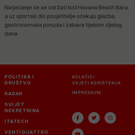
Natjecanje će se održati kod Havana Beach Bara,
a uz sportski dio posjetitelje očekuju glazba,
gastronomska ponuda i zabava tijekom cijelog
dana
POLITIKA I
KOLAČIĆI
DRUŠTVO
UVJETI KORIŠTENJA
IMPRESSUM
RADAR
SVIJET
NEKRETNINA
IT&TECH
VENTIQUATTRO