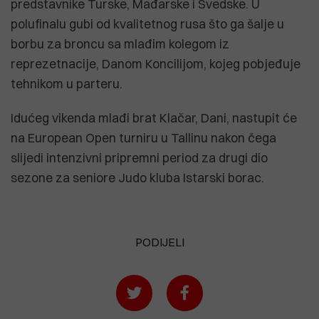
predstavnike Turske, Mađarske i Švedske. U
polufinalu gubi od kvalitetnog rusa što ga šalje u
borbu za broncu sa mlađim kolegom iz
reprezetnacije, Danom Koncilijom, kojeg pobjeđuje
tehnikom u parteru.
Idućeg vikenda mlađi brat Klačar, Dani, nastupit će
na European Open turniru u Tallinu nakon čega
slijedi intenzivni pripremni period za drugi dio
sezone za seniore Judo kluba Istarski borac.
PODIJELI