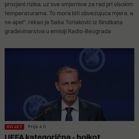
procjeni rizika, uz sve smjernice za rad pri visokim
temperaturama. To mora biti obvezujuća mjera, a
ne apel", rekao je Saša Torlaković iz Sindikata
građevinarstva u emisiji Radio-Beograda
Prije 4 h
SVIJET
UEFA kategorična - bojkot