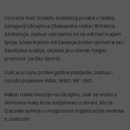
Uzvratni meč između svjetskog prvaka u teškoj
kategoriji Ukrajinca Oleksandra Usika i Britanca
Anthonyja Joshue vjerojatno će se održati krajem
lipnja, a kao mjesto održavanja borbe razmatra se i
Saudijska Arabija, objavio je u utorak njegov
promotor za Sky Sports.
Usik je u rujnu prošle godine pobijedio Joshuu i
osvojio pojaseve WBA, WBO, IBF i IBO.
Nakon ruske invazije na Ukrajinu, Usik se vratio u
domovinu kako bi se sudjelovao u obrani, što je
izazvalo sumnju u mogućnost organizacije revanša
s Joshuom.