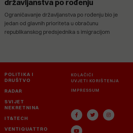
državljanstva po rođenju
Ograničavanje državljanstva po rođenju bio je
jedan od glavnih prioriteta u obračunu
republikanskog predsjednika s imigracijom
POLITIKA I
KOLAČIĆI
DRUŠTVO
UVJETI KORIŠTENJA
IMPRESSUM
RADAR
SVIJET
NEKRETNINA
IT&TECH
VENTIQUATTRO