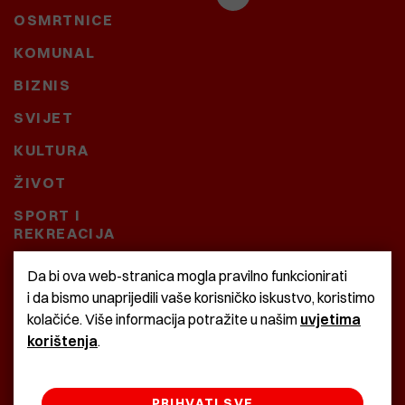
OSMRTNICE
KOMUNAL
BIZNIS
SVIJET
KULTURA
ŽIVOT
SPORT I
REKREACIJA
CRNA KRONIKA
Da bi ova web-stranica mogla pravilno funkcionirati
i da bismo unaprijedili vaše korisničko iskustvo, koristimo
BAŠTARDINI I PRAVI
kolačiće. Više informacija potražite u našim
uvjetima
KRASNA ZEMLJA
korištenja
.
PRIHVATI SVE