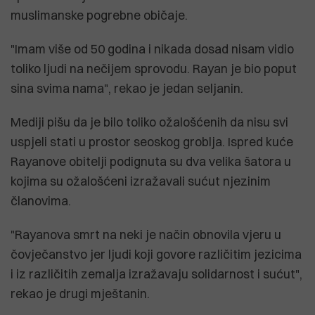
muslimanske pogrebne običaje.
"Imam više od 50 godina i nikada dosad nisam vidio
toliko ljudi na nečijem sprovodu. Rayan je bio poput
sina svima nama", rekao je jedan seljanin.
Mediji pišu da je bilo toliko ožalošćenih da nisu svi
uspjeli stati u prostor seoskog groblja. Ispred kuće
Rayanove obitelji podignuta su dva velika šatora u
kojima su ožalošćeni izražavali sućut njezinim
članovima.
"Rayanova smrt na neki je način obnovila vjeru u
čovječanstvo jer ljudi koji govore različitim jezicima
i iz različitih zemalja izražavaju solidarnost i sućut",
rekao je drugi mještanin.