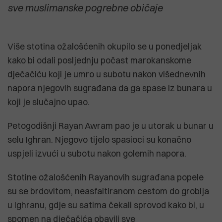
sve muslimanske pogrebne običaje
Više stotina ožalošćenih okupilo se u ponedjeljak
kako bi odali posljednju počast marokanskome
dječačiću koji je umro u subotu nakon višednevnih
napora njegovih sugrađana da ga spase iz bunara u
koji je slučajno upao.
Petogodišnji Rayan Awram pao je u utorak u bunar u
selu Ighran. Njegovo tijelo spasioci su konačno
uspjeli izvući u subotu nakon golemih napora.
Stotine ožalošćenih Rayanovih sugrađana popele
su se brdovitom, neasfaltiranom cestom do groblja
u Ighranu, gdje su satima čekali sprovod kako bi, u
spomen na dječačića obavili sve