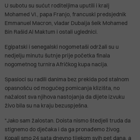
U subotu su sućut roditeljima uputili i kralj
Mohamed VI., papa Franjo, francuski predsjednik
Emmanuel Macron, vladar Dubaija šeik Mohamed
Bin Rašid Al Maktum i ostali uglednici.
Egipatski i senegalski nogometaši održali su u
nedjelju minutu šutnje prije početka finala
nogometnog turnira Afričkog kupa nacija.
Spasioci su radili danima bez prekida pod stalnom
opasnošću od mogućeg pomicanja klizišta, no
nažalost sva njihova nastojanja da dijete izvuku
živo bila su na kraju bezuspješna.
"Jako sam žalostan. Doista nismo štedjeli truda da
stignemo do dječaka i da ga pronađemo živog.
Kopali smo 24 sata dnevno tijekom svih pet dana, a