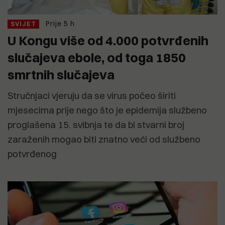
Prije 5 h
SVIJET
U Kongu više od 4.000 potvrđenih
slučajeva ebole, od toga 1850
smrtnih slučajeva
Stručnjaci vjeruju da se virus počeo širiti
mjesecima prije nego što je epidemija službeno
proglašena 15. svibnja te da bi stvarni broj
zaraženih mogao biti znatno veći od službeno
potvrđenog