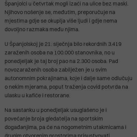
Španjolci u četvrtak mogli izaći na ulice bez maski.
Njihovo nošenje se, međutim, preporučuje na
mjestima gdje se okuplja više ljudi i gdje nema
dovoljno razmaka među njima.
U Španjolskoj je 21. siječnja bilo rekordnih 3.419
zaraženih osoba na 100.000 stanovnika, no u
ponedjeljak je taj broj pao na 2.300 osoba. Pad
novozaraženih osoba zabilježen je u svim
autonomnim pokrajinama, koje i dalje same odlučuju
o nekim mjerama, poput traženja covid potvrda na
ulasku u kafiće i restorane.
Na sastanku u ponedjeljak usuglašeno je i
povećanje broja gledatelja na sportskim
događanjima, pa će na nogometnim utakmicama i
drugim otvorenim prostorima prisustvovati