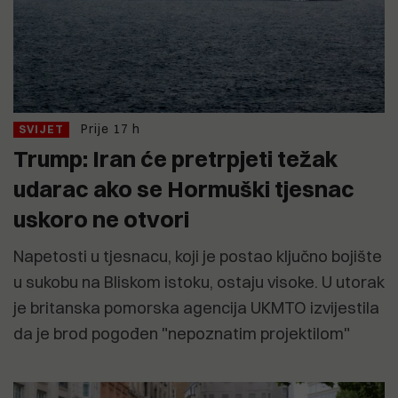
Prije 17 h
SVIJET
Trump: Iran će pretrpjeti težak
udarac ako se Hormuški tjesnac
uskoro ne otvori
Napetosti u tjesnacu, koji je postao ključno bojište
u sukobu na Bliskom istoku, ostaju visoke. U utorak
je britanska pomorska agencija UKMTO izvijestila
da je brod pogođen "nepoznatim projektilom"