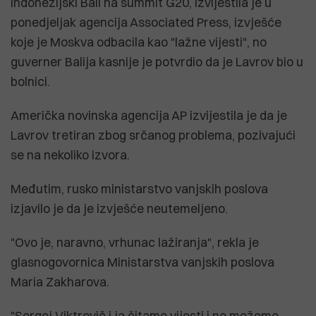
indonezijski Bali na summit G20, izvijestila je u
ponedjeljak agencija Associated Press, izvješće
koje je Moskva odbacila kao "lažne vijesti", no
guverner Balija kasnije je potvrdio da je Lavrov bio u
bolnici.
Američka novinska agencija AP izvijestila je da je
Lavrov tretiran zbog srčanog problema, pozivajući
se na nekoliko izvora.
Međutim, rusko ministarstvo vanjskih poslova
izjavilo je da je izvješće neutemeljeno.
"Ovo je, naravno, vrhunac lažiranja", rekla je
glasnogovornica Ministarstva vanjskih poslova
Maria Zakharova.
"Sergej Viktrovič i ja čitamo vijesti i ne možemo