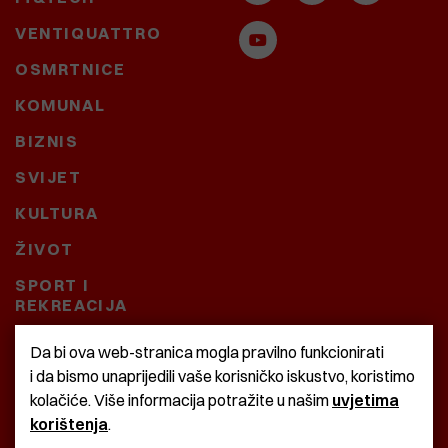
VENTIQUATTRO
OSMRTNICE
KOMUNAL
BIZNIS
SVIJET
KULTURA
ŽIVOT
SPORT I
REKREACIJA
CRNA KRONIKA
Da bi ova web-stranica mogla pravilno funkcionirati
i da bismo unaprijedili vaše korisničko iskustvo, koristimo
BAŠTARDINI I PRAVI
kolačiće. Više informacija potražite u našim
uvjetima
KRASNA ZEMLJA
korištenja
.