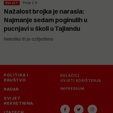
Prije 2 h
SVIJET
Nažalost brojka je narasla:
Najmanje sedam poginulih u
pucnjavi u školi u Tajlandu
Nekoliko ih je ozlijeđeno
POLITIKA I
KOLAČIĆI
DRUŠTVO
UVJETI KORIŠTENJA
IMPRESSUM
RADAR
SVIJET
NEKRETNINA
IT&TECH