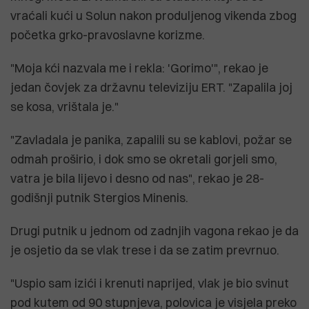
vraćali kući u Solun nakon produljenog vikenda zbog
početka grko-pravoslavne korizme.
"Moja kći nazvala me i rekla: 'Gorimo'", rekao je
jedan čovjek za državnu televiziju ERT. "Zapalila joj
se kosa, vrištala je."
"Zavladala je panika, zapalili su se kablovi, požar se
odmah proširio, i dok smo se okretali gorjeli smo,
vatra je bila lijevo i desno od nas", rekao je 28-
godišnji putnik Stergios Minenis.
Drugi putnik u jednom od zadnjih vagona rekao je da
je osjetio da se vlak trese i da se zatim prevrnuo.
"Uspio sam izići i krenuti naprijed, vlak je bio svinut
pod kutem od 90 stupnjeva, polovica je visjela preko