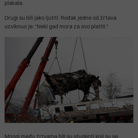
plakala.
Drugi su bili jako ljutiti. Rođak jedne od žrtava
uzviknuo je: "Neki gad mora za ovo platiti."
Mnogi među žrtvama bili su studenti koji su se