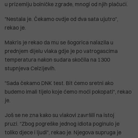
u prizemlju bolničke zgrade, mnogi od njih plačući.
"Nestala je. Čekamo ovdje od dva sata ujutro",
rekao je.
Makris je rekao da mu se šogorica nalazila u
prednjem dijelu vlaka gdje je po vatrogascima
temperatura nakon sudara skočila na 1300
stupnjeva Celzijevih.
"Sada čekamo DNK test. Bit ćemo sretni ako
budemo imali tijelo koje ćemo moći pokopati", rekao
je.
Još se ne zna kako su vlakovi završili na istoj
pruzi. "Zbog pogreške jednog idiota poginulo je
toliko djece i ljudi", rekao je. Njegova supruga je