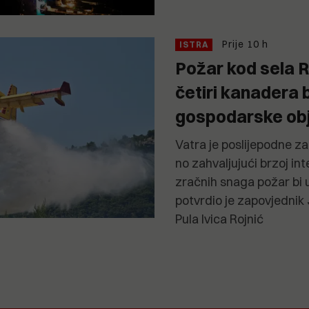
Prije 10 h
ISTRA
Požar kod sela R
četiri kanadera b
gospodarske ob
Vatra je poslijepodne zap
no zahvaljujući brzoj int
zračnih snaga požar bi us
potvrdio je zapovjednik
Pula Ivica Rojnić