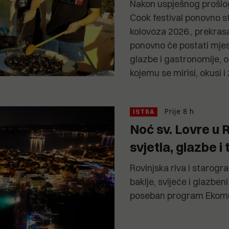
Nakon uspješnog prošlo
Cook festival ponovno st
kolovoza 2026., prekras
ponovno će postati mjes
glazbe i gastronomije, 
kojemu se mirisi, okusi i
Prije 8 h
ISTRA
Noć sv. Lovre u R
svjetla, glazbe i 
Rovinjska riva i starogr
baklje, svijeće i glazben
poseban program Ekom