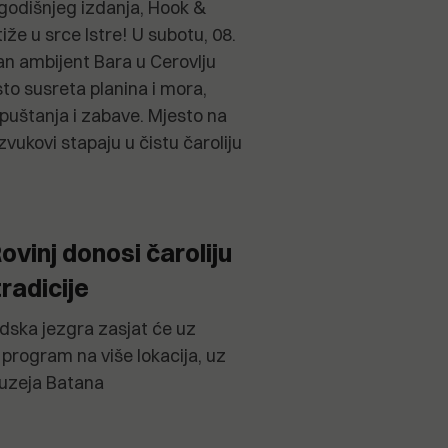
godišnjeg izdanja, Hook &
iže u srce Istre! U subotu, 08.
an ambijent Bara u Cerovlju
to susreta planina i mora,
opuštanja i zabave. Mjesto na
 zvukovi stapaju u čistu čaroliju
ovinj donosi čaroliju
tradicije
adska jezgra zasjat će uz
i program na više lokacija, uz
uzeja Batana