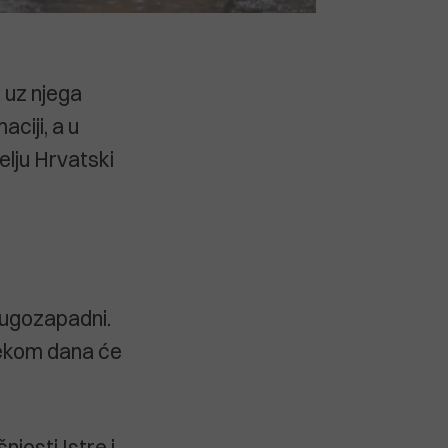
 uz njega
aciji, a u
elju Hrvatski
 jugozapadni.
tijekom dana će
josti Istre i