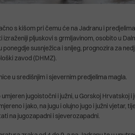
čno s kišom pri čemu će na Jadranu i predjelima
i izraženiji pljuskovi s grmljavinom, osobito u Dalm
 ponegdje susnježica i snijeg, prognozira za nedj
loški zavod (DHMZ).
mice u središnjim i sjevernim predjelima magla.
 umjeren jugoistočni i južni, u Gorskoj Hrvatskoj i
ereno i jako, na jugu i olujno jugo i južni vjetar, 
etati na jugozapadni i sjeverozapadni.
ratura zraka od 4 do 9, a na Jadranu te u unutrašn