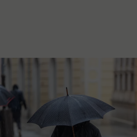
stanovanje,
kulturu..."