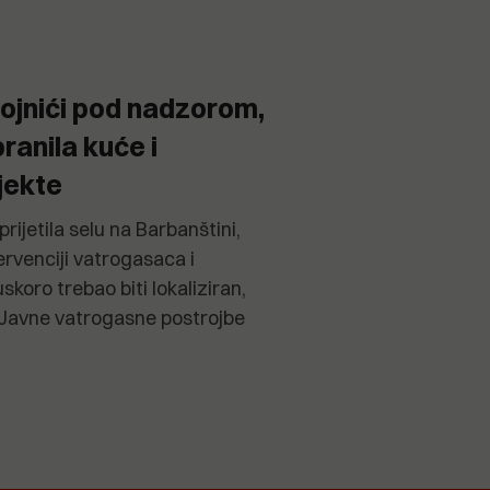
ojnići pod nadzorom,
ranila kuće i
jekte
rijetila selu na Barbanštini,
ervenciji vatrogasaca i
koro trebao biti lokaliziran,
 Javne vatrogasne postrojbe