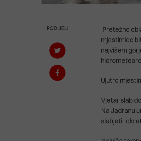
PODIJELI
Pretežno obla
mjestimice bit
najvišem gorju
hidrometeoro
Ujutro mjesti
Vjetar slab do
Na Jadranu umj
slabjeti i okr
Najviša tempe