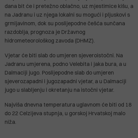
dana bit će i pretežno oblačno, uz mjestimice kišu, a
na Jadranu i uz njega lokalni su mogući i pljuskovi s
grmljavinom, dok su poslijepodne češća sunčana
razdoblja, prognoza je Državnog
hidrometeorološkog zavoda (DHMZ).
Vjetar će biti slab do umjeren sjeveroistočni. Na
Jadranu umjerena, podno Velebita i jaka bura, a u
Dalmaciji jugo. Poslijepodne slab do umjeren
sjeverozapadni i jugozapadni vjetar, a u Dalmaciji
jugo u slabljenju i okretanju na istočni vjetar.
Najviša dnevna temperatura uglavnom će biti od 18
do 22 Celzijeva stupnja, u gorskoj Hrvatskoj malo
niža.