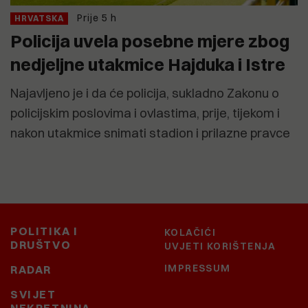
Prije 5 h
HRVATSKA
Policija uvela posebne mjere zbog
nedjeljne utakmice Hajduka i Istre
Najavljeno je i da će policija, sukladno Zakonu o
policijskim poslovima i ovlastima, prije, tijekom i
nakon utakmice snimati stadion i prilazne pravce
POLITIKA I
KOLAČIĆI
DRUŠTVO
UVJETI KORIŠTENJA
IMPRESSUM
RADAR
SVIJET