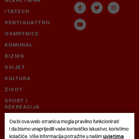
NEKRETNINA
IT&TECH
VENTIQUATTRO
OSMRTNICE
KOMUNAL
BIZNIS
SVIJET
KULTURA
ŽIVOT
SPORT I
REKREACIJA
CRNA KRONIKA
Da bi ova web-stranica mogla pravilno funkcionirati
i da bismo unaprijedili vaše korisničko iskustvo, koristimo
BAŠTARDINI I PRAVI
kolačiće. Više informacija potražite u našim
uvjetima