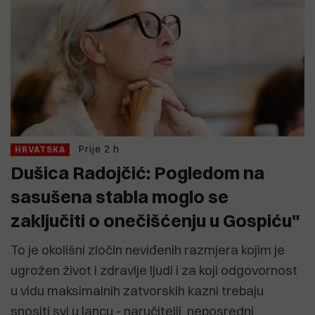
Prije 2 h
HRVATSKA
Dušica Radojčić: Pogledom na
sasušena stabla moglo se
zaključiti o onečišćenju u Gospiću"
To je okolišni zločin neviđenih razmjera kojim je
ugrožen život i zdravlje ljudi i za koji odgovornost
u vidu maksimalnih zatvorskih kazni trebaju
snositi svi u lancu - naručitelji, neposredni