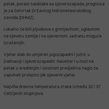
petak, porast naoblake sa sjeverozapada, prognoza
je za četvrtak Državnog hidrometeorološkog
zavoda (DHMZ).
Lokalno će biti pljuskova s grmljavinom, uglavnom
na sjeveru zemlje i na sjevernom Jadranu moguće
izraženijih.
Vjetar slab do umjeren jugozapadni i južni, u
Dalmaciji i sjeverozapadni. Navečer i u noći na
petak u središnjim i istočnim predjelima naglo će
zapuhati prolazno jak sjeverni vjetar.
Najviša dnevna temperatura zraka između 32 i 37
Celzijevih stupnjeva.