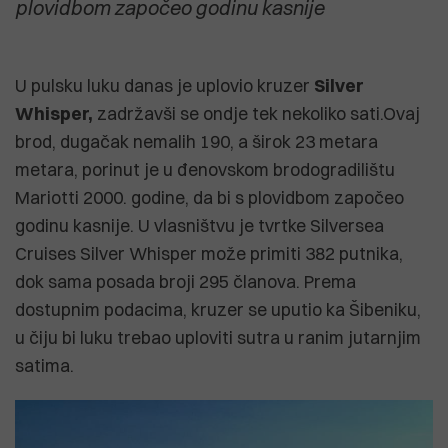
plovidbom započeo godinu kasnije
U pulsku luku danas je uplovio kruzer
Silver
Whisper,
zadržavši se ondje tek nekoliko sati.Ovaj
brod, dugačak nemalih 190, a širok 23 metara
metara, porinut je u đenovskom brodogradilištu
Mariotti 2000. godine, da bi s plovidbom započeo
godinu kasnije. U vlasništvu je tvrtke Silversea
Cruises Silver Whisper može primiti 382 putnika,
dok sama posada broji 295 članova. Prema
dostupnim podacima, kruzer se uputio ka Šibeniku,
u čiju bi luku trebao uploviti sutra u ranim jutarnjim
satima.