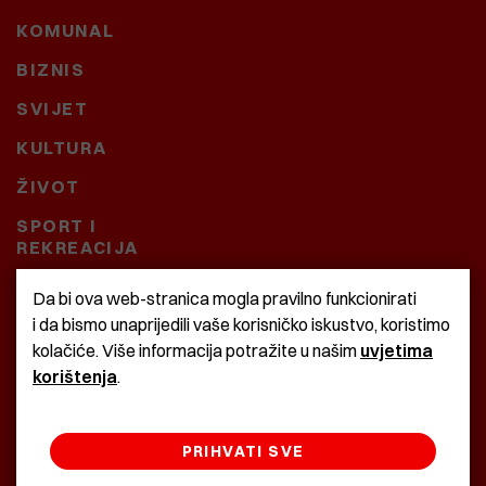
KOMUNAL
BIZNIS
SVIJET
KULTURA
ŽIVOT
SPORT I
REKREACIJA
CRNA KRONIKA
Da bi ova web-stranica mogla pravilno funkcionirati
i da bismo unaprijedili vaše korisničko iskustvo, koristimo
BAŠTARDINI I PRAVI
kolačiće. Više informacija potražite u našim
uvjetima
KRASNA ZEMLJA
korištenja
.
PRIHVATI SVE
©2022 Istra24 - istarske digitalne novine