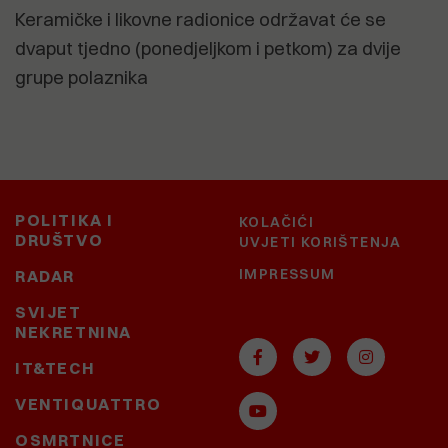
Keramičke i likovne radionice održavat će se
dvaput tjedno (ponedjeljkom i petkom) za dvije
grupe polaznika
POLITIKA I
KOLAČIĆI
DRUŠTVO
UVJETI KORIŠTENJA
IMPRESSUM
RADAR
SVIJET
NEKRETNINA
IT&TECH
VENTIQUATTRO
OSMRTNICE