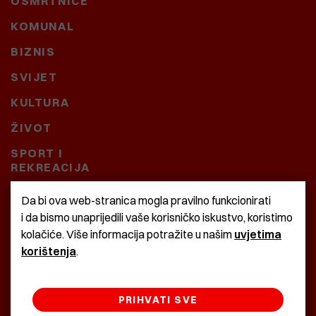
OSMRTNICE
KOMUNAL
BIZNIS
SVIJET
KULTURA
ŽIVOT
SPORT I
REKREACIJA
CRNA KRONIKA
Da bi ova web-stranica mogla pravilno funkcionirati
i da bismo unaprijedili vaše korisničko iskustvo, koristimo
BAŠTARDINI I PRAVI
kolačiće. Više informacija potražite u našim
uvjetima
KRASNA ZEMLJA
korištenja
.
PRIHVATI SVE