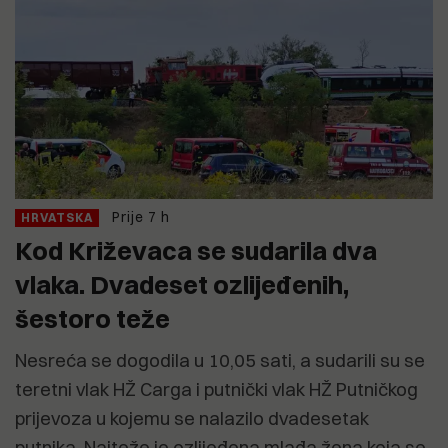
Prije 7 h
HRVATSKA
Kod Križevaca se sudarila dva
vlaka. Dvadeset ozlijeđenih,
šestoro teže
Nesreća se dogodila u 10,05 sati, a sudarili su se
teretni vlak HŽ Carga i putnički vlak HŽ Putničkog
prijevoza u kojemu se nalazilo dvadesetak
putnika. Najteže je ozlijeđena mlađa žena koja se