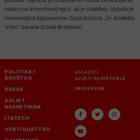
nalazi na intenzivnoj njezi, ali je stabilno, izjavila je
ravnateljica bjelovarske Opće bolnice „Dr. Anđelko
Višić“ Sanela Grbaš Bratković
POLITIKA I
KOLAČIĆI
DRUŠTVO
UVJETI KORIŠTENJA
IMPRESSUM
RADAR
SVIJET
NEKRETNINA
IT&TECH
VENTIQUATTRO