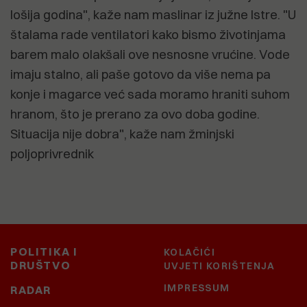
lošija godina", kaže nam maslinar iz južne Istre. "U
štalama rade ventilatori kako bismo životinjama
barem malo olakšali ove nesnosne vrućine. Vode
imaju stalno, ali paše gotovo da više nema pa
konje i magarce već sada moramo hraniti suhom
hranom, što je prerano za ovo doba godine.
Situacija nije dobra", kaže nam žminjski
poljoprivrednik
POLITIKA I
KOLAČIĆI
DRUŠTVO
UVJETI KORIŠTENJA
IMPRESSUM
RADAR