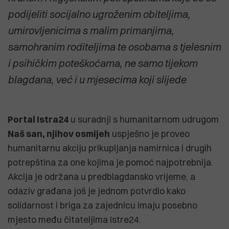
podijeliti socijalno ugroženim obiteljima,
umirovljenicima s malim primanjima,
samohranim roditeljima te osobama s tjelesnim
i psihičkim poteškoćama, ne samo tijekom
blagdana, već i u mjesecima koji slijede
Portal Istra24
u suradnji s humanitarnom udrugom
Naš san, njihov osmijeh
uspješno je proveo
humanitarnu akciju prikupljanja namirnica i drugih
potrepština za one kojima je pomoć najpotrebnija.
Akcija je održana u predblagdansko vrijeme, a
odaziv građana još je jednom potvrdio kako
solidarnost i briga za zajednicu imaju posebno
mjesto među čitateljima Istre24.