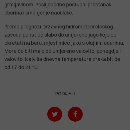
grmljavinom. Poslijepodne postupni prestanak
oborina i smanjenje naoblake.
Prema prognozi Državnog hidrometeorološkog
zavoda puhat će slabo do umjereno jugo koje će
okretati na buru, mjestimice jaku s olujnim udarima.
More će biti malo do umjereno valovito, ponegdje i
valovito. Najviša dnevna temperatura zraka bit će
od 17 do 21 °C.
PODIJELI