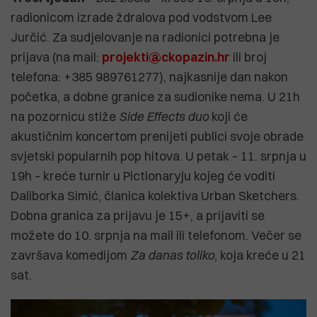
radionicom izrade ždralova pod vodstvom Lee
Jurčić. Za sudjelovanje na radionici potrebna je
prijava (na mail:
projekti@ckopazin.hr
ili broj
telefona: +385 989761277), najkasnije dan nakon
početka, a dobne granice za sudionike nema. U 21h
na pozornicu stiže
Side Effects duo
koji će
akustičnim koncertom prenijeti publici svoje obrade
svjetski popularnih pop hitova. U petak – 11. srpnja u
19h – kreće turnir u Pictionaryju kojeg će voditi
Daliborka Simić, članica kolektiva Urban Sketchers.
Dobna granica za prijavu je 15+, a prijaviti se
možete do 10. srpnja na mail ili telefonom. Večer se
završava komedijom
Za danas toliko
, koja kreće u 21
sat.