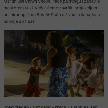
Martiniuss Clown Showu, face paintingu i zabavi s
maskotom Kuki. Večer ćemo završiti projekcijom
animiranog filma
Bambi: Priča o životu u šumi
, koja
počinje u 21 sat
.
Treći tjedan
-
Bez besid
– kreće 10. srpnja u 19h,