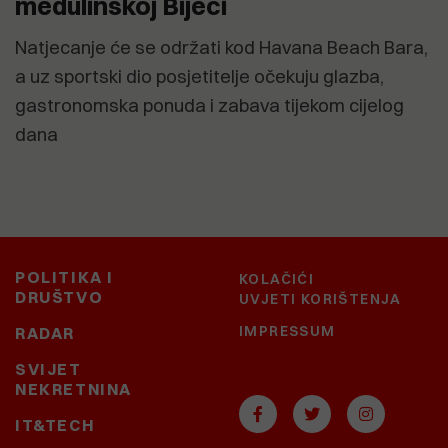
medulinskoj Bijeci
Natjecanje će se održati kod Havana Beach Bara,
a uz sportski dio posjetitelje očekuju glazba,
gastronomska ponuda i zabava tijekom cijelog
dana
POLITIKA I
KOLAČIĆI
DRUŠTVO
UVJETI KORIŠTENJA
IMPRESSUM
RADAR
SVIJET
NEKRETNINA
IT&TECH