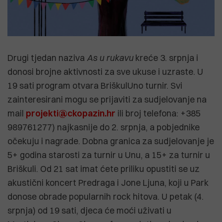
Drugi tjedan naziva
As u rukavu
kreće 3. srpnja i
donosi brojne aktivnosti za sve ukuse i uzraste. U
19 sati program otvara BriškulUno turnir. Svi
zainteresirani mogu se prijaviti za sudjelovanje na
mail
projekti@ckopazin.hr
ili broj telefona: +385
989761277) najkasnije do 2. srpnja, a pobjednike
očekuju i nagrade. Dobna granica za sudjelovanje je
5+ godina starosti za turnir u Unu, a 15+ za turnir u
Briškuli. Od 21 sat imat ćete priliku opustiti se uz
akustični koncert Predraga i Jone Ljuna, koji u Park
donose obrade popularnih rock hitova. U petak (4.
srpnja) od 19 sati, djeca će moći uživati u