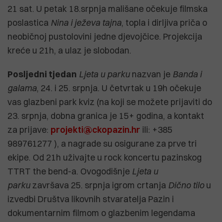
21 sat. U petak 18.srpnja mališane očekuje filmska
poslastica
Nina i ježeva tajna
, topla i dirljiva priča o
neobičnoj pustolovini jedne djevojčice. Projekcija
kreće u 21h, a ulaz je slobodan.
Posljedni tjedan
Ljeta u parku
nazvan je
Banda i
galama
, 24. i 25. srpnja. U četvrtak u 19h očekuje
vas glazbeni park kviz (na koji se možete prijaviti do
23. srpnja, dobna granica je 15+ godina, a kontakt
za prijave:
projekti@ckopazin.hr
ili: +385
989761277 ), a nagrade su osigurane za prve tri
ekipe. Od 21h uživajte u rock koncertu pazinskog
TTRT the bend-a. Ovogodišnje
Ljeta u
parku
završava 25. srpnja igrom crtanja
Dično tilo
u
izvedbi Društva likovnih stvaratelja Pazin i
dokumentarnim filmom o glazbenim legendama