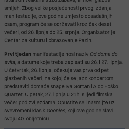
smijeh. Zbog velike posjećenosti prvog izdanja
manifestacije, ove godine umjesto dosadašnjih
osam, program će se održavati kroz čak deset
večeri, od 26. lipnja do 25. srpnja. Organizator je
Centar za kulturu i obrazovanje Pazin.
Prvi tjedan
manifestacije nosi naziv
Od doma do
svita
, a datume koje treba zapisati su 26. i 27. lipnja.
U četvrtak, 26. lipnja, očekuje vas prva od pet
glazbenih večeri, na kojoj će se jazz koncertom
predstaviti domaće snage Iva Gortan i Aldo Foško
Quartet. U petak, 27. lipnja u 21h, slijedi filmska
večer pod zvijezdama. Opustite se i nasmijte uz
svevremeni klasik
Goonies
, koji ove godine slavi
svoju 40. obljetnicu.