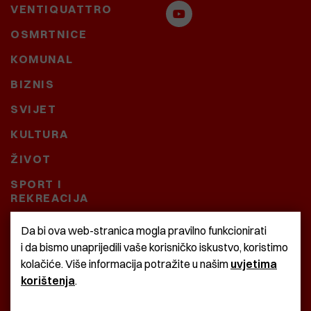
VENTIQUATTRO
OSMRTNICE
KOMUNAL
BIZNIS
SVIJET
KULTURA
ŽIVOT
SPORT I
REKREACIJA
CRNA KRONIKA
Da bi ova web-stranica mogla pravilno funkcionirati
i da bismo unaprijedili vaše korisničko iskustvo, koristimo
BAŠTARDINI I PRAVI
kolačiće. Više informacija potražite u našim
uvjetima
KRASNA ZEMLJA
korištenja
.