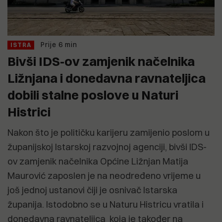
Prije 6 min
ISTRA
Bivši IDS-ov zamjenik načelnika
Ližnjana i donedavna ravnateljica
dobili stalne poslove u Naturi
Histrici
Nakon što je političku karijeru zamijenio poslom u
županijskoj Istarskoj razvojnoj agenciji, bivši IDS-
ov zamjenik načelnika Općine Ližnjan Matija
Maurović zaposlen je na neodređeno vrijeme u
još jednoj ustanovi čiji je osnivač Istarska
županija. Istodobno se u Naturu Histricu vratila i
donedavna ravnateljica koja je također na