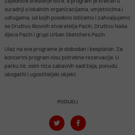
zajednice središnje Istre, a program je kreiran u
suradnji s lokalnim organizacijama, umjetnicima i
udrugama, od kojih posebno ističemo i zahvaljujemo
se Društvu likovnih stvaratelja Pazin, Društvu Naša
djeca Pazin i grupi Urban Sketchers Pazin.
Ulaz na sve programe je slobodan i besplatan. Za
koncertni program nisu potrebne rezervacije. U
parku će, osim niza zabavnih sadržaja, ponudu
obogatiti i ugostiteljski objekt.
PODIJELI