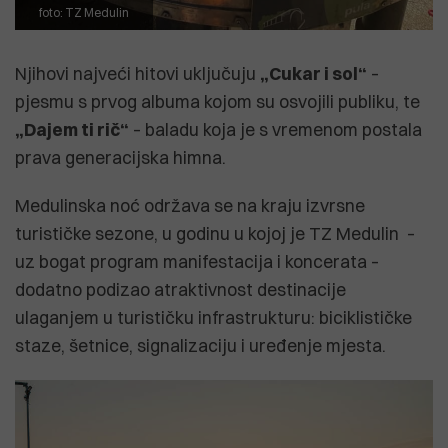
foto: TZ Medulin
Njihovi najveći hitovi uključuju
„Cukar i sol“
–
pjesmu s prvog albuma kojom su osvojili publiku, te
„Dajem ti rič“
– baladu koja je s vremenom postala
prava generacijska himna.
Medulinska noć održava se na kraju izvrsne
turističke sezone, u godinu u kojoj je TZ Medulin –
uz bogat program manifestacija i koncerata –
dodatno podizao atraktivnost destinacije
ulaganjem u turističku infrastrukturu: biciklističke
staze, šetnice, signalizaciju i uređenje mjesta.