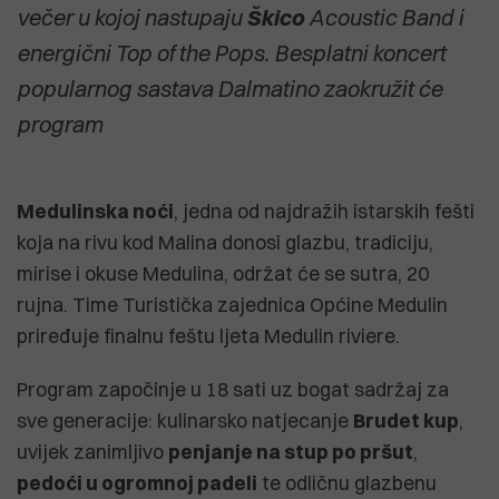
večer u kojoj nastupaju
Škico
Acoustic Band i
energični Top of the Pops. Besplatni koncert
popularnog sastava Dalmatino zaokružit će
program
Medulinska noći
, jedna od najdražih istarskih fešti
koja na rivu kod Malina donosi glazbu, tradiciju,
mirise i okuse Medulina, održat će se sutra, 20
rujna. Time Turistička zajednica Općine Medulin
priređuje finalnu feštu ljeta Medulin riviere.
Program započinje u 18 sati uz bogat sadržaj za
sve generacije: kulinarsko natjecanje
Brudet kup
,
uvijek zanimljivo
penjanje na stup po pršut
,
pedoći u ogromnoj padeli
te odličnu glazbenu