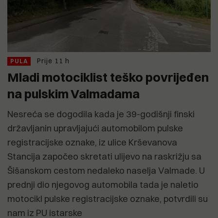
Prije 11 h
PULA
Mladi motociklist teško povrijeđen
na pulskim Valmadama
Nesreća se dogodila kada je 39-godišnji finski
državljanin upravljajući automobilom pulske
registracijske oznake, iz ulice Krševanova
Stancija započeo skretati ulijevo na raskrižju sa
Šišanskom cestom nedaleko naselja Valmade. U
prednji dio njegovog automobila tada je naletio
motocikl pulske registracijske oznake, potvrdili su
nam iz PU istarske