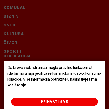
KOMUNAL
BIZNIS
SVIJET
KULTURA
ŽIVOT
SPORT I
REKREACIJA
CRNA KRONIKA
Da bi ova web-stranica mogla pravilno funkcionirati
i da bismo unaprijedili vaše korisničko iskustvo, koristimo
BAŠTARDINI I PRAVI
kolačiće. Više informacija potražite u našim
uvjetima
KRASNA ZEMLJA
korištenja
.
PRIHVATI SVE
©2022 Istra24 - istarske digitalne novine