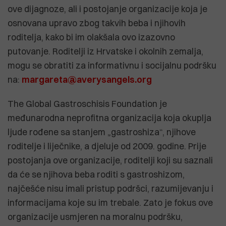
ove dijagnoze, ali i postojanje organizacije koja je
osnovana upravo zbog takvih beba i njihovih
roditelja, kako bi im olakšala ovo izazovno
putovanje. Roditelji iz Hrvatske i okolnih zemalja,
mogu se obratiti za informativnu i socijalnu podršku
na:
margareta@averysangels.org
The Global Gastroschisis Foundation je
međunarodna neprofitna organizacija koja okuplja
ljude rođene sa stanjem „gastroshiza“, njihove
roditelje i liječnike, a djeluje od 2009. godine. Prije
postojanja ove organizacije, roditelji koji su saznali
da će se njihova beba roditi s gastroshizom,
najčešće nisu imali pristup podršci, razumijevanju i
informacijama koje su im trebale. Zato je fokus ove
organizacije usmjeren na moralnu podršku,