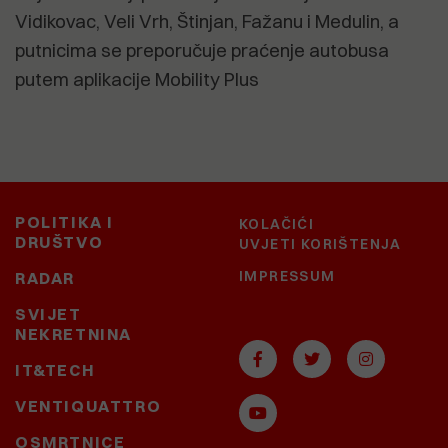
Vidikovac, Veli Vrh, Štinjan, Fažanu i Medulin, a
putnicima se preporučuje praćenje autobusa
putem aplikacije Mobility Plus
POLITIKA I
KOLAČIĆI
DRUŠTVO
UVJETI KORIŠTENJA
IMPRESSUM
RADAR
SVIJET
NEKRETNINA
IT&TECH
VENTIQUATTRO
OSMRTNICE