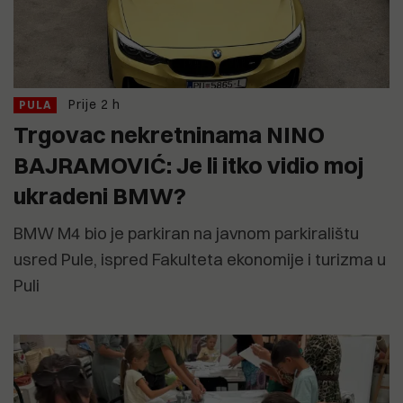
Prije 2 h
PULA
Trgovac nekretninama NINO
BAJRAMOVIĆ: Je li itko vidio moj
ukradeni BMW?
BMW M4 bio je parkiran na javnom parkiralištu
usred Pule, ispred Fakulteta ekonomije i turizma u
Puli