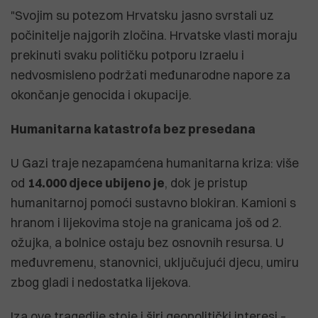
"Svojim su potezom Hrvatsku jasno svrstali uz
počinitelje najgorih zločina. Hrvatske vlasti moraju
prekinuti svaku političku potporu Izraelu i
nedvosmisleno podržati međunarodne napore za
okončanje genocida i okupacije.
Humanitarna katastrofa bez presedana
U Gazi traje nezapamćena humanitarna kriza: više
od
14.000 djece ubijeno je
, dok je pristup
humanitarnoj pomoći sustavno blokiran. Kamioni s
hranom i lijekovima stoje na granicama još od 2.
ožujka, a bolnice ostaju bez osnovnih resursa. U
međuvremenu, stanovnici, uključujući djecu, umiru
zbog gladi i nedostatka lijekova.
Iza ove tragedije stoje i širi geopolitički interesi –