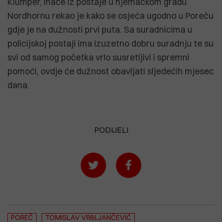
Klümper, inače iz postaje u njemačkom gradu
Nordhornu rekao je kako se osjeća ugodno u Poreču
gdje je na dužnosti prvi puta. Sa suradnicima u
policijskoj postaji ima izuzetno dobru suradnju te su
svi od samog početka vrlo susretljivi i spremni
pomoći, ovdje će dužnost obavljati sljedećih mjesec
dana.
PODIJELI
POREČ
TOMISLAV VRBLJANČEVIĆ