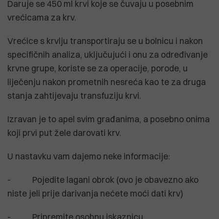
Daruje se 450 ml krvi koje se čuvaju u posebnim
vrećicama za krv.
Vrećice s krvlju transportiraju se u bolnicu i nakon
specifičnih analiza, uključujući i onu za određivanje
krvne grupe, koriste se za operacije, porode, u
liječenju nakon prometnih nesreća kao te za druga
stanja zahtijevaju transfuziju krvi.
Izravan je to apel svim građanima, a posebno onima
koji prvi put žele darovati krv.
U nastavku vam dajemo neke informacije:
- Pojedite lagani obrok (ovo je obavezno ako
niste jeli prije darivanja nećete moći dati krv)
- Pripremite osobnu iskaznicu