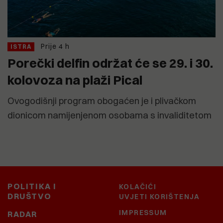
Prije 4 h
ISTRA
Porečki delfin održat će se 29. i 30.
kolovoza na plaži Pical
Ovogodišnji program obogaćen je i plivačkom
dionicom namijenjenom osobama s invaliditetom
POLITIKA I
KOLAČIĆI
DRUŠTVO
UVJETI KORIŠTENJA
IMPRESSUM
RADAR