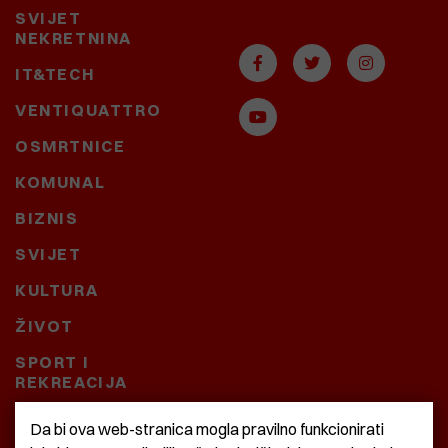
SVIJET
NEKRETNINA
IT&TECH
VENTIQUATTRO
OSMRTNICE
KOMUNAL
BIZNIS
SVIJET
KULTURA
ŽIVOT
SPORT I
REKREACIJA
CRNA KRONIKA
Da bi ova web-stranica mogla pravilno funkcionirati