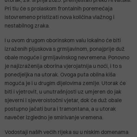
Pri tlu će s prolaskom frontalnih poremećaja
istovremeno pristizati nova količina vlažnog i
nestabilnog zraka.
I u ovom drugom oborinskom valu lokalno će biti
izraženih pljuskova s grmljavinom, ponajprije duž
obale moguće i grmljavinskog nevremena. Ponovno
je najizraženija oborina vjerojatnija u noći, i to s
ponedjeljka na utorak. Ovoga puta obilna kiša
moguća je i u drugim dijelovima zemlje. Utorak će
biti i vjetrovit, u unutrašnjosti uz umjeren do jak
sjeverni i sjeveroistočni vjetar, dok će duž obale
postupno jačati bura i tramontana, a u utorak
navečer izgledno je smirivanje vremena.
Vodostaji naših većih rijeka su u niskim domenama