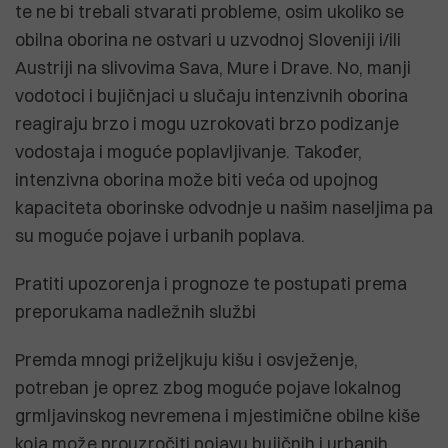
te ne bi trebali stvarati probleme, osim ukoliko se
obilna oborina ne ostvari u uzvodnoj Sloveniji i/ili
Austriji na slivovima Sava, Mure i Drave. No, manji
vodotoci i bujičnjaci u slučaju intenzivnih oborina
reagiraju brzo i mogu uzrokovati brzo podizanje
vodostaja i moguće poplavljivanje. Također,
intenzivna oborina može biti veća od upojnog
kapaciteta oborinske odvodnje u našim naseljima pa
su moguće pojave i urbanih poplava.
Pratiti upozorenja i prognoze te postupati prema
preporukama nadležnih službi
Premda mnogi priželjkuju kišu i osvježenje,
potreban je oprez zbog moguće pojave lokalnog
grmljavinskog nevremena i mjestimične obilne kiše
koja može prouzročiti pojavu bujičnih i urbanih