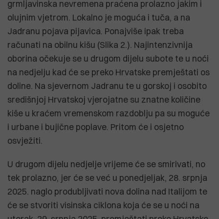
grmljavinska nevremena praćena prolazno jakim i
olujnim vjetrom. Lokalno je moguća i tuča, a na
Jadranu pojava pijavica. Ponajviše ipak treba
računati na obilnu kišu (Slika 2.). Najintenzivnija
oborina očekuje se u drugom dijelu subote te u noći
na nedjelju kad će se preko Hrvatske premještati os
doline. Na sjevernom Jadranu te u gorskoj i osobito
središnjoj Hrvatskoj vjerojatne su znatne količine
kiše u kraćem vremenskom razdoblju pa su moguće
i urbane i bujične poplave. Pritom će i osjetno
osvježiti.
U drugom dijelu nedjelje vrijeme će se smirivati, no
tek prolazno, jer će se već u ponedjeljak, 28. srpnja
2025. naglo produbljivati nova dolina nad Italijom te
će se stvoriti visinska ciklona koja će se u noći na
utorak, 29. srpnja 2025. premještati preko Hrvatske.