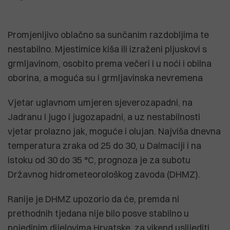
Promjenljivo oblačno sa sunčanim razdobljima te
nestabilno. Mjestimice kiša ili izraženi pljuskovi s
grmljavinom, osobito prema večeri i u noći i obilna
oborina, a moguća su i grmljavinska nevremena
Vjetar uglavnom umjeren sjeverozapadni, na
Jadranu i jugo i jugozapadni, a uz nestabilnosti
vjetar prolazno jak, moguće i olujan. Najviša dnevna
temperatura zraka od 25 do 30, u Dalmaciji i na
istoku od 30 do 35 °C, prognoza je za subotu
Državnog hidrometeorološkog zavoda (DHMZ).
Ranije je DHMZ upozorio da će, premda ni
prethodnih tjedana nije bilo posve stabilno u
pojedinim dijelovima Hrvatske, za vikend uslijediti