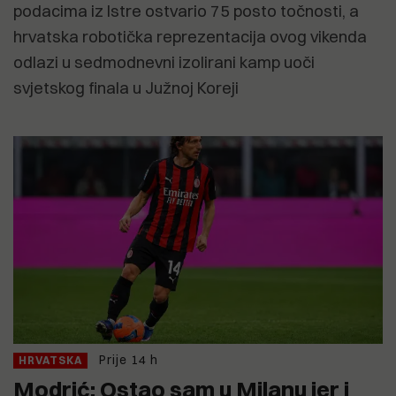
podacima iz Istre ostvario 75 posto točnosti, a
hrvatska robotička reprezentacija ovog vikenda
odlazi u sedmodnevni izolirani kamp uoči
svjetskog finala u Južnoj Koreji
Prije 14 h
HRVATSKA
Modrić: Ostao sam u Milanu jer i