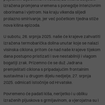
izražena promjena vremena s ponegdje intenzivnim
oborinama i vjetrom. Na kraju vikenda slijedi
prolazno smirivanje, jer već početkom tjedna stiže
nova kišna epizoda.
U subotu, 26. srpnja 2025. naše će krajeve zahvatiti
izražena termobarička dolina unutar koje se nalazi
visinska ciklona, pritom će nad naše krajeve tijekom
dana postupno pristizati i sve nestabilniji i vlagom
bogatiji zrak. Prizemno će se duž Jadrana
premještati ciklona s pripadajućim frontalnim
sustavima i u drugom dijelu nedjelje, 27. srpnja
2025. odmicati istočnije od Hrvatske.
Povremeno će padati kiša, nerijetko i u obliku
izraženih pljuskova s grmljavinom, a vjerojatna su i