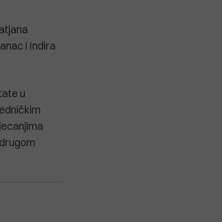
Tatjana
nac i Indira
tate u
jedničkim
tjecanjima
 u drugom