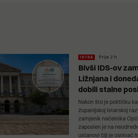
Prije 2 h
ISTRA
Bivši IDS-ov zam
Ližnjana i doned
dobili stalne pos
Nakon što je političku k
županijskoj Istarskoj raz
zamjenik načelnika Opći
zaposlen je na neodređe
ustanovi čiji je osnivač 