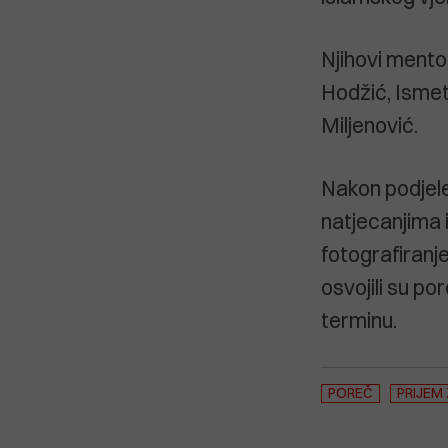
Njihovi mentor
Hodžić, Ismet
Miljenović.
Nakon podjele
natjecanjima 
fotografiranj
osvojili su po
terminu.
POREČ
PRIJEM