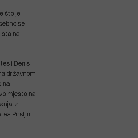
e što je
osebno se
i stalna
tes i Denis
e na državnom
o na
rvo mjesto na
anja iz
a Piršljin i