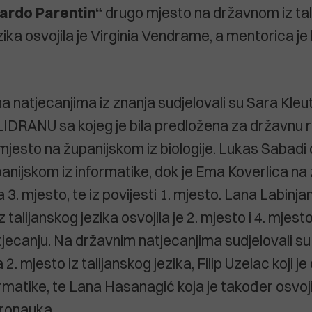
ardo Parentin“
drugo mjesto na državnom iz tal
ika osvojila je Virginia Vendrame, a mentorica je 
a natjecanjima iz znanja sudjelovali su Sara Kleu
IDRANU sa kojeg je bila predložena za državnu r
2. mjesto na županijskom iz biologije. Lukas Sabadi o
anijskom iz informatike, dok je Ema Koverlica na 
a 3. mjesto, te iz povijesti 1. mjesto. Lana Labinja
 talijanskog jezika osvojila je 2. mjesto i 4. mjest
ecanju. Na državnim natjecanjima sudjelovali su
a 2. mjesto iz talijanskog jezika, Filip Uzelac koji je
rmatike, te Lana Hasanagić koja je također osvoji
eronauka.