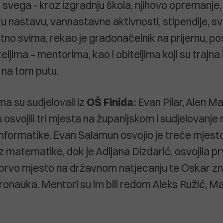
e svega - kroz izgradnju škola, njihovo opremanje,
 nastavu, vannastavne aktivnosti, stipendije, sv
tno svima, rekao je gradonačelnik na prijemu, p
teljima – mentorima, kao i obiteljima koji su trajna 
 na tom putu.
ma su sudjelovali iz
OŠ Finida:
Evan Pilar, Alen Ma
u osvojili tri mjesta na županijskom i sudjelovanj
 informatike. Evan Salamun osvojio je treće mjest
z matematike, dok je Adijana Dizdarić, osvojila p
prvo mjesto na državnom natjecanju te Oskar zn
onauka. Mentori su im bili redom Aleks Ružić, Mate