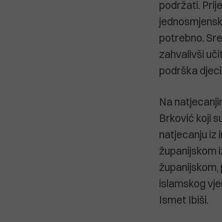
podržati. Prij
jednosmjensku
potrebno. Sre
zahvalivši uči
podrška djeci
Na natjecanji
Brković koji s
natjecanju iz
županijskom i
županijskom, 
islamskog vjer
Ismet Ibiši.