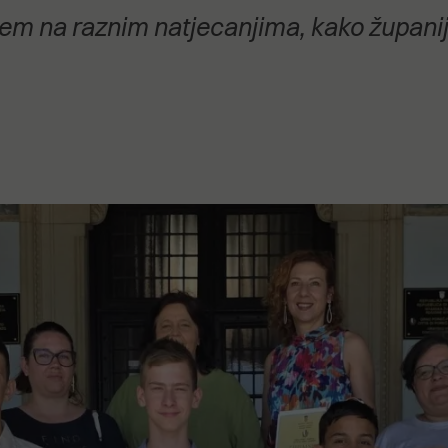
stanovanje,
jem na raznim natjecanjima, kako župani
kulturu..."