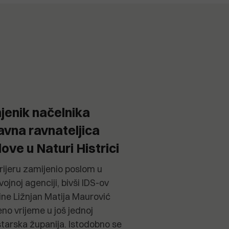
jenik načelnika
avna ravnateljica
love u Naturi Histrici
arijeru zamijenio poslom u
vojnoj agenciji, bivši IDS-ov
ne Ližnjan Matija Maurović
no vrijeme u još jednoj
Istarska županija. Istodobno se