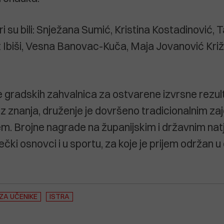
i su bili: Snježana Sumić, Kristina Kostadinović, 
 Ibiši, Vesna Banovac-Kuča, Maja Jovanović Križa
 gradskih zahvalnica za ostvarene izvrsne rezul
iz znanja, druženje je dovršeno tradicionalnim za
em. Brojne nagrade na županijskim i državnim na
rečki osnovci i u sportu, za koje je prijem održan
 ZA UČENIKE
ISTRA