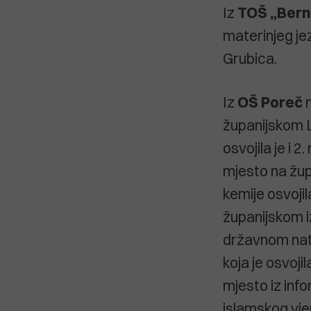
Iz
TOŠ „Bern
materinjeg jez
Grubica.
Iz
OŠ Poreč
n
županijskom L
osvojila je i 
mjesto na žup
kemije osvojil
županijskom iz
državnom natj
koja je osvojil
mjesto iz info
islamskog vj