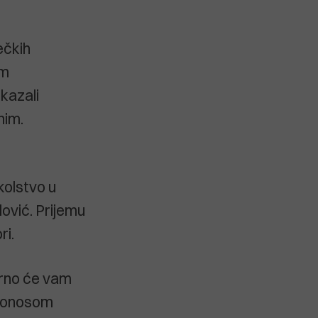
ečkih
im
skazali
nim.
kolstvo u
ović. Prijemu
ri.
gurno će vam
 ponosom