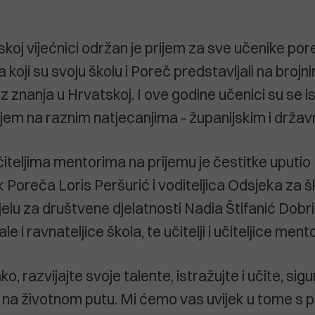
skoj vijećnici održan je prijem za sve učenike por
 koji su svoju školu i Poreč predstavljali na brojn
z znanja u Hrvatskoj. I ove godine učenici su se i
jem na raznim natjecanjima - županijskim i držav
čiteljima mentorima na prijemu je čestitke uputio
 Poreča Loris Peršurić i voditeljica Odsjeka za š
lu za društvene djelatnosti Nadia Štifanić Dobril
e i ravnateljice škola, te učitelji i učiteljice mento
ko, razvijajte svoje talente, istražujte i učite, si
i na životnom putu. Mi ćemo vas uvijek u tome s