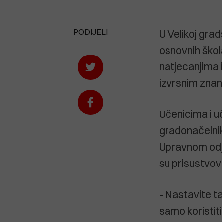
PODIJELI
U Velikoj grad
osnovnih škola
natjecanjima i
izvrsnim znan
Učenicima i u
gradonačelnik
Upravnom odje
su prisustvoval
- Nastavite ta
samo koristit