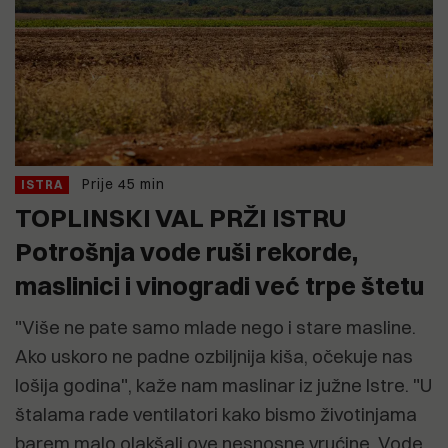
Prije 45 min
ISTRA
TOPLINSKI VAL PRŽI ISTRU
Potrošnja vode ruši rekorde,
maslinici i vinogradi već trpe štetu
"Više ne pate samo mlade nego i stare masline.
Ako uskoro ne padne ozbiljnija kiša, očekuje nas
lošija godina", kaže nam maslinar iz južne Istre. "U
štalama rade ventilatori kako bismo životinjama
barem malo olakšali ove nesnosne vrućine. Vode