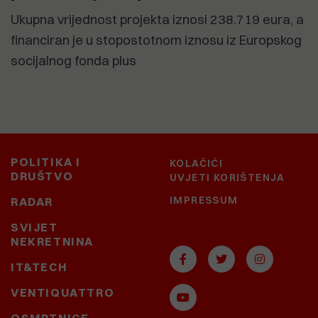
Ukupna vrijednost projekta iznosi 238.719 eura, a
financiran je u stopostotnom iznosu iz Europskog
socijalnog fonda plus
POLITIKA I
KOLAČIĆI
DRUŠTVO
UVJETI KORIŠTENJA
IMPRESSUM
RADAR
SVIJET
NEKRETNINA
IT&TECH
VENTIQUATTRO