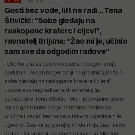
ISTRA
Gosti bez vode, lift ne radi... Tena
Štivičić: "Sobe gledaju na
raskopane kratere i cijevi",
ravnatelj Brijuna: "Žao mi je, učinio
sam sve da odgodim radove"
"Oko hotela su putevi raskopani, bageri stoje
parkirani. Jedan bager stoji na gradskoj plaži, a
sobe gledaju na raskopane kratere i cijevi",
upozorava nagrađivana dramaturgija i
spisateljica Tena Štivičić "Meni je potpuno jasno
da se gosti bune i to je normalno. Velike su
vrućine i ostati bez vode u takvim uvjetima nije
ugodno. Žao mi je, vjerujte mi da mi je žao" kaže
za Istru24 vršitelj dužnosti ravnatelja Mladen