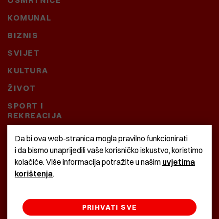
OSMRTNICE
KOMUNAL
BIZNIS
SVIJET
KULTURA
ŽIVOT
SPORT I
REKREACIJA
CRNA KRONIKA
Da bi ova web-stranica mogla pravilno funkcionirati
i da bismo unaprijedili vaše korisničko iskustvo, koristimo
BAŠTARDINI I PRAVI
kolačiće. Više informacija potražite u našim
uvjetima
KRASNA ZEMLJA
korištenja
.
PRIHVATI SVE