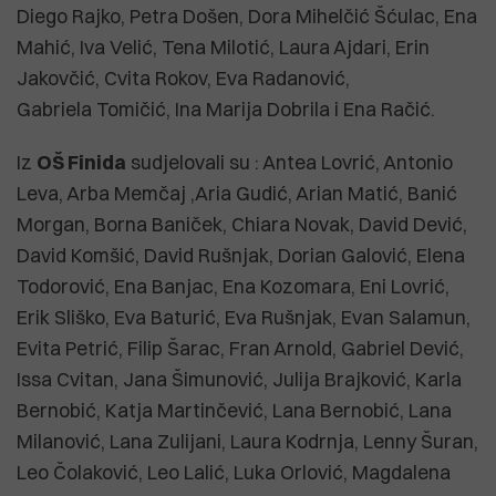
Diego Rajko, Petra Došen, Dora Mihelčić Šćulac, Ena
Mahić, Iva Velić, Tena Milotić, Laura Ajdari, Erin
Jakovčić, Cvita Rokov, Eva Radanović,
Gabriela Tomičić, Ina Marija Dobrila i Ena Račić.
Iz
OŠ Finida
sudjelovali su : Antea Lovrić, Antonio
Leva, Arba Memčaj ,Aria Gudić, Arian Matić, Banić
Morgan, Borna Baniček, Chiara Novak, David Dević,
David Komšić, David Rušnjak, Dorian Galović, Elena
Todorović, Ena Banjac, Ena Kozomara, Eni Lovrić,
Erik Sliško, Eva Baturić, Eva Rušnjak, Evan Salamun,
Evita Petrić, Filip Šarac, Fran Arnold, Gabriel Dević,
Issa Cvitan, Jana Šimunović, Julija Brajković, Karla
Bernobić, Katja Martinčević, Lana Bernobić, Lana
Milanović, Lana Zulijani, Laura Kodrnja, Lenny Šuran,
Leo Čolaković, Leo Lalić, Luka Orlović, Magdalena