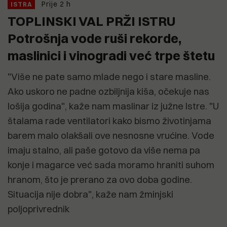
Prije 2 h
ISTRA
TOPLINSKI VAL PRŽI ISTRU
Potrošnja vode ruši rekorde,
maslinici i vinogradi već trpe štetu
"Više ne pate samo mlade nego i stare masline.
Ako uskoro ne padne ozbiljnija kiša, očekuje nas
lošija godina", kaže nam maslinar iz južne Istre. "U
štalama rade ventilatori kako bismo životinjama
barem malo olakšali ove nesnosne vrućine. Vode
imaju stalno, ali paše gotovo da više nema pa
konje i magarce već sada moramo hraniti suhom
hranom, što je prerano za ovo doba godine.
Situacija nije dobra", kaže nam žminjski
poljoprivrednik