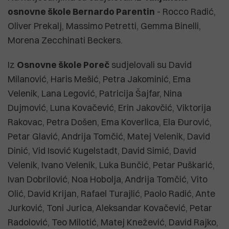
osnovne škole Bernardo Parentin
- Rocco Radić,
Oliver Prekalj, Massimo Petretti, Gemma Binelli,
Morena Zecchinati Beckers.
Iz
Osnovne škole Poreč
sudjelovali su David
Milanović, Haris Mešić, Petra Jakominić, Ema
Velenik, Lana Legović, Patricija Šajfar, Nina
Dujmović, Luna Kovačević, Erin Jakovčić, Viktorija
Rakovac, Petra Došen, Ema Koverlica, Ela Đurović,
Petar Glavić, Andrija Tomčić, Matej Velenik, David
Dinić, Vid Isović Kugelstadt, David Simić, David
Velenik, Ivano Velenik, Luka Bunčić, Petar Puškarić,
Ivan Dobrilović, Noa Hobolja, Andrija Tomčić, Vito
Olić, David Krijan, Rafael Turajlić, Paolo Radić, Ante
Jurković, Toni Jurica, Aleksandar Kovačević, Petar
Radolović, Teo Milotić, Matej Knežević, David Rajko,