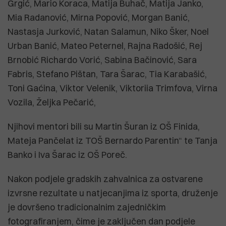
Grgić, Mario Koraca, Matija Buhač, Matija Janko,
Mia Radanović, Mirna Popović, Morgan Banić,
Nastasja Jurković, Natan Salamun, Niko Šker, Noel
Urban Banić, Mateo Peternel, Rajna Radošić, Rej
Brnobić Richardo Vorić, Sabina Bačinović, Sara
Fabris, Stefano Pištan, Tara Šarac, Tia Karabašić,
Toni Gaćina, Viktor Velenik, Viktoriia Trimfova, Virna
Vozila, Željka Pečarić,
Njihovi mentori bili su Martin Šuran iz OŠ Finida,
Mateja Pančelat iz TOŠ Bernardo Parentin“ te Tanja
Banko i Iva Šarac iz OŠ Poreč.
Nakon podjele gradskih zahvalnica za ostvarene
izvrsne rezultate u natjecanjima iz sporta, druženje
je dovršeno tradicionalnim zajedničkim
fotografiranjem, čime je zaključen dan podjele