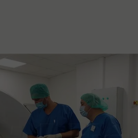
stanovanje,
kulturu..."