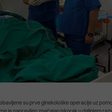
 obavljene su prve ginekološke operacije uz pom
ime je napravljen značajan iskorak u daljnjem raz