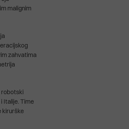
škim malignim
ja
peracijskog
rvim zahvatima
etrija
i robotski
Italije. Time
 kirurške