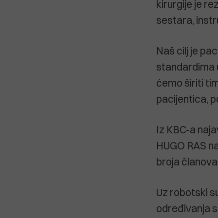
kirurgije je r
sestara, instr
Naš cilj je p
standardima u
ćemo širiti ti
pacijentica, p
Iz KBC-a naja
HUGO RAS nast
broja članova
Uz robotski s
određivanja s