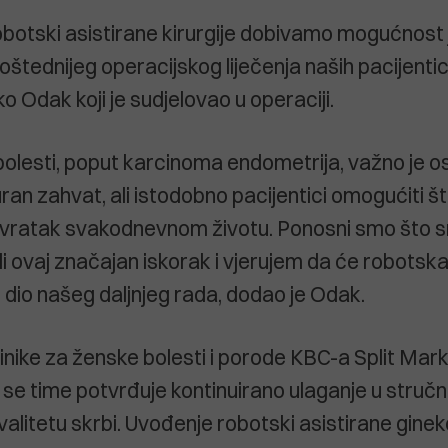
otski asistirane kirurgije dobivamo mogućnost 
poštednijeg operacijskog liječenja naših pacijentica
ko Odak koji je sudjelovao u operaciji.
bolesti, poput karcinoma endometrija, važno je os
ran zahvat, ali istodobno pacijentici omogućiti št
ovratak svakodnevnom životu. Ponosni smo što 
li ovaj značajan iskorak i vjerujem da će robotska 
 dio našeg daljnjeg rada, dodao je Odak.
linike za ženske bolesti i porode KBC-a Split Ma
a se time potvrđuje kontinuirano ulaganje u stručn
kvalitetu skrbi. Uvođenje robotski asistirane gine