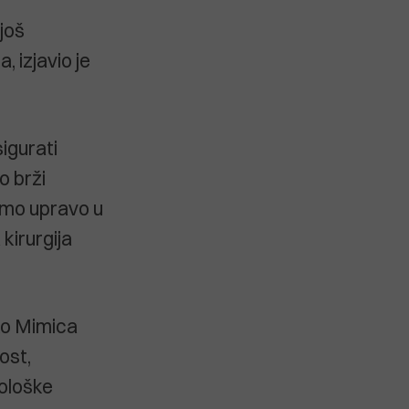
još
, izjavio je
igurati
o brži
smo upravo u
kirurgija
rko Mimica
ost,
kološke