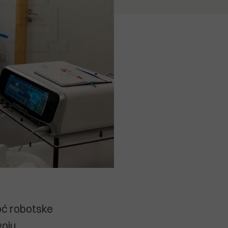
oć robotske
voju