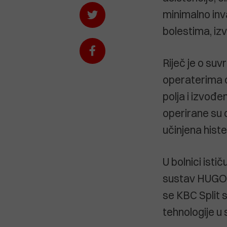
minimalno inva
bolestima, izv
Riječ je o suv
operaterima o
polja i izvođ
operirane su 
učinjena hist
U bolnici isti
sustav HUGO R
se KBC Split 
tehnologije u