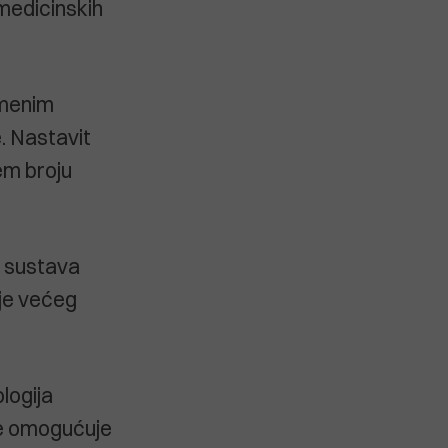
 medicinskih
emenim
. Nastavit
ćem broju
g sustava
nje većeg
logija
 se omogućuje