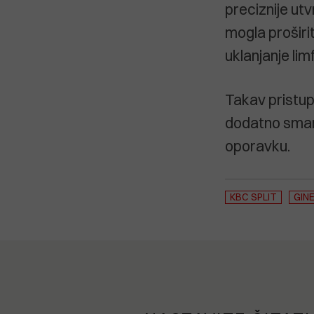
preciznije utv
mogla proširi
uklanjanje lim
Takav pristup 
dodatno smanj
oporavku.
KBC SPLIT
GIN