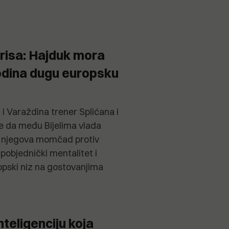
irisa: Hajduk mora
godina dugu europsku
i Varaždina trener Splićana i
aje da među Bijelima vlada
a njegova momčad protiv
pobjednički mentalitet i
pski niz na gostovanjima
nteligenciju koja