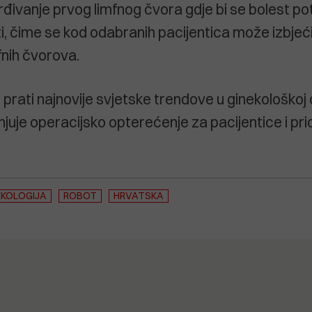
rđivanje prvog limfnog čvora gdje bi se bolest po
ti, čime se kod odabranih pacijentica može izbjeć
fnih čvorova.
prati najnovije svjetske trendove u ginekološkoj o
uje operacijsko opterećenje za pacijentice i pr
EKOLOGIJA
ROBOT
HRVATSKA