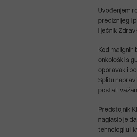
Uvođenjem rob
preciznijeg i 
liječnik Zdrav
Kod malignih 
onkološki sigu
oporavak i p
Splitu napravi
postati važan
Predstojnik K
naglasio je d
tehnologiju i 