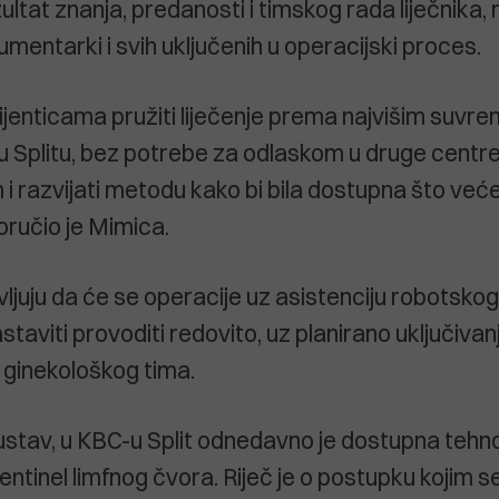
ezultat znanja, predanosti i timskog rada liječnika,
umentarki i svih uključenih u operacijski proces.
acijenticama pružiti liječenje prema najvišim suvr
 Splitu, bez potrebe za odlaskom u druge centre
m i razvijati metodu kako bi bila dostupna što ve
oručio je Mimica.
vljuju da će se operacije uz asistenciju robotsko
aviti provoditi redovito, uz planirano uključiva
 ginekološkog tima.
ustav, u KBC-u Split odnedavno je dostupna tehno
entinel limfnog čvora. Riječ je o postupku kojim