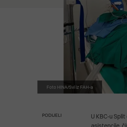
Foto HINA/Svi iz FAH-a
PODIJELI
U KBC-u Split
asistencije, č