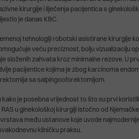
zivne kirurgije i liječenja pacijentica s ginekolo
ijestio je danas KBC.
remenoj tehnologiji robotski asistirane kirurgije ko
mogućuje veću preciznost, bolju vizualizaciju o
enje složenih zahvata kroz minimalne rezove. U p
dvije pacijentice kojima je zbog karcinoma endom
erektomija sa salpingooforektomijom.
ču kako je posebna vrijednost to što su prvi koristil
AS u ginekološkoj kirurgiji istočno od Njemačke i 
svrstava među ustanove koje uvode najmodernije
 svakodnevnu kliničku praksu.