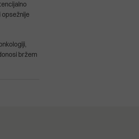
tencijalno
i opsežnije
nkologiji,
idonosi bržem