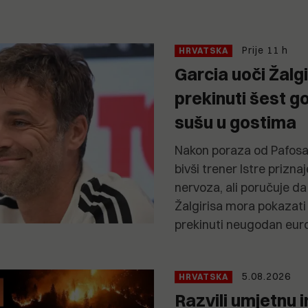
Prije 11 h
HRVATSKA
Garcia uoči Žalg
prekinuti šest 
sušu u gostima
Nakon poraza od Pafosa 
bivši trener Istre prizn
nervoza, ali poručuje d
Žalgirisa mora pokazati 
prekinuti neugodan euro
5.08.2026
HRVATSKA
Razvili umjetnu i