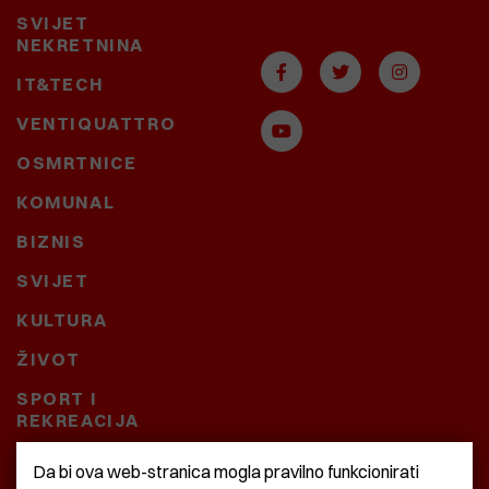
SVIJET
NEKRETNINA
IT&TECH
VENTIQUATTRO
OSMRTNICE
KOMUNAL
BIZNIS
SVIJET
KULTURA
ŽIVOT
SPORT I
REKREACIJA
CRNA KRONIKA
Da bi ova web-stranica mogla pravilno funkcionirati