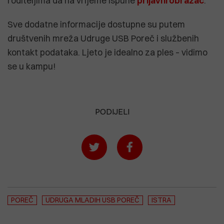
roditeljima da na vrijeme ispune
prijavni obrazac
.
Sve dodatne informacije dostupne su putem
društvenih mreža Udruge USB Poreč i službenih
kontakt podataka. Ljeto je idealno za ples – vidimo
se u kampu!
PODIJELI
POREČ
UDRUGA MLADIH USB POREČ
ISTRA