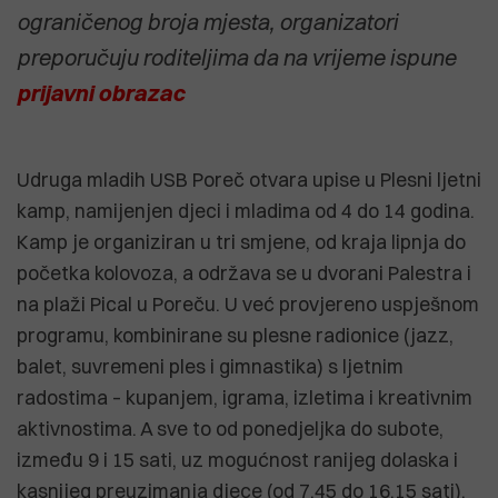
ograničenog broja mjesta, organizatori
preporučuju roditeljima da na vrijeme ispune
prijavni obrazac
Udruga mladih USB Poreč otvara upise u Plesni ljetni
kamp, namijenjen djeci i mladima od 4 do 14 godina.
Kamp je organiziran u tri smjene, od kraja lipnja do
početka kolovoza, a održava se u dvorani Palestra i
na plaži Pical u Poreču. U već provjereno uspješnom
programu, kombinirane su plesne radionice (jazz,
balet, suvremeni ples i gimnastika) s ljetnim
radostima – kupanjem, igrama, izletima i kreativnim
aktivnostima. A sve to od ponedjeljka do subote,
između 9 i 15 sati, uz mogućnost ranijeg dolaska i
kasnijeg preuzimanja djece (od 7.45 do 16.15 sati).