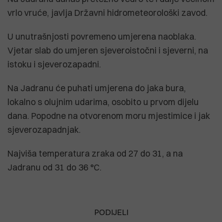
vrlo vruće, javlja Državni hidrometeorološki zavod.
U unutrašnjosti povremeno umjerena naoblaka.
Vjetar slab do umjeren sjeveroistočni i sjeverni, na
istoku i sjeverozapadni.
Na Jadranu će puhati umjerena do jaka bura,
lokalno s olujnim udarima, osobito u prvom dijelu
dana. Popodne na otvorenom moru mjestimice i jak
sjeverozapadnjak.
Najviša temperatura zraka od 27 do 31, a na
Jadranu od 31 do 36 °C.
PODIJELI