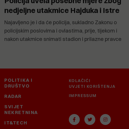
Policija uvela posebne mjere zbog
nedjeljne utakmice Hajduka i Istre
Najavljeno je i da će policija, sukladno Zakonu o
policijskim poslovima i ovlastima, prije, tijekom i
nakon utakmice snimati stadion i prilazne pravce
POLITIKA I
KOLAČIĆI
DRUŠTVO
UVJETI KORIŠTENJA
IMPRESSUM
RADAR
SVIJET
NEKRETNINA
IT&TECH