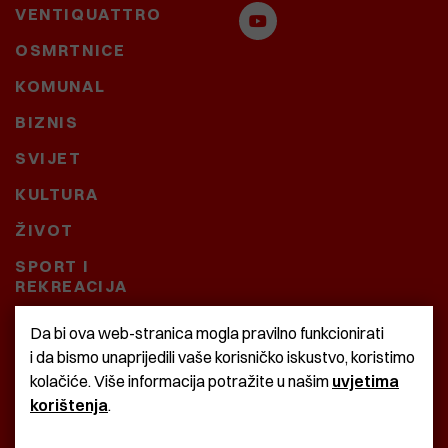
VENTIQUATTRO
OSMRTNICE
KOMUNAL
BIZNIS
SVIJET
KULTURA
ŽIVOT
SPORT I
REKREACIJA
CRNA KRONIKA
Da bi ova web-stranica mogla pravilno funkcionirati
i da bismo unaprijedili vaše korisničko iskustvo, koristimo
BAŠTARDINI I PRAVI
kolačiće. Više informacija potražite u našim
uvjetima
KRASNA ZEMLJA
korištenja
.