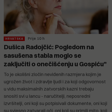
Prije 10 h
HRVATSKA
Dušica Radojčić: Pogledom na
sasušena stabla moglo se
zaključiti o onečišćenju u Gospiću"
To je okolišni zločin neviđenih razmjera kojim je
ugrožen život i zdravlje ljudi i za koji odgovornost
u vidu maksimalnih zatvorskih kazni trebaju
snositi svi u lancu - naručitelji, neposredni
izvršitelji, oni koji su potpisivali dokumente, oni koji
su svjesno zatvarali oči, oni koji su primili mito, koji