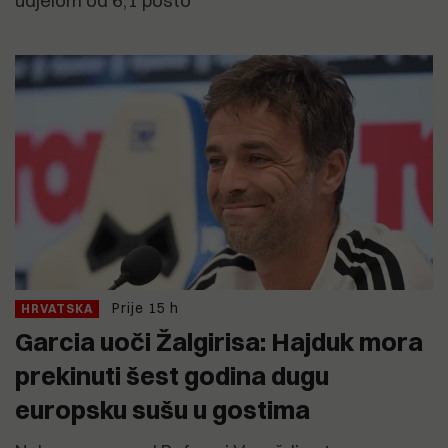
udjelom od 6,1 posto
Prije 15 h
HRVATSKA
Garcia uoči Žalgirisa: Hajduk mora
prekinuti šest godina dugu
europsku sušu u gostima