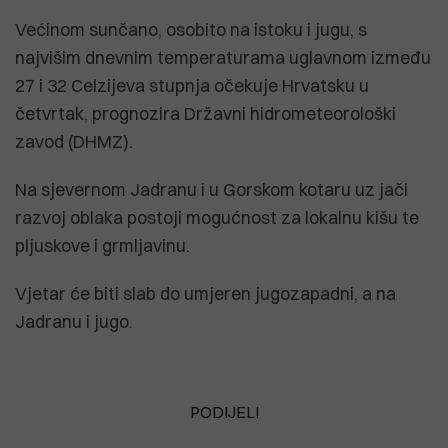
Većinom sunčano, osobito na istoku i jugu, s
najvišim dnevnim temperaturama uglavnom između
27 i 32 Celzijeva stupnja očekuje Hrvatsku u
četvrtak, prognozira Državni hidrometeorološki
zavod (DHMZ).
Na sjevernom Jadranu i u Gorskom kotaru uz jači
razvoj oblaka postoji mogućnost za lokalnu kišu te
pljuskove i grmljavinu.
Vjetar će biti slab do umjeren jugozapadni, a na
Jadranu i jugo.
PODIJELI