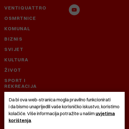
VENTIQUATTRO
OSMRTNICE
KOMUNAL
BIZNIS
SVIJET
KULTURA
ŽIVOT
SPORT I
REKREACIJA
CRNA KRONIKA
Da bi ova web-stranica mogla pravilno funkcionirati
i da bismo unaprijedili vaše korisničko iskustvo, koristimo
BAŠTARDINI I PRAVI
kolačiće. Više informacija potražite u našim
uvjetima
KRASNA ZEMLJA
korištenja
.