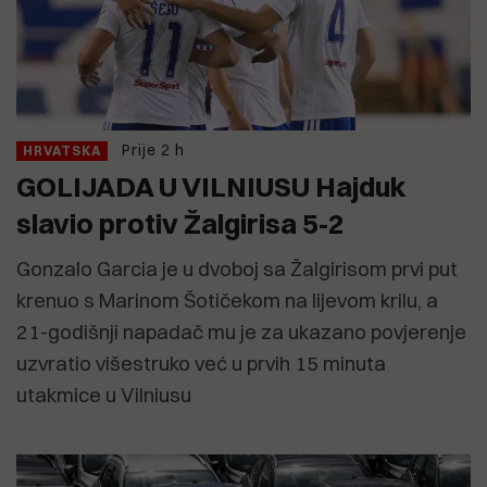
Prije 2 h
HRVATSKA
GOLIJADA U VILNIUSU Hajduk
slavio protiv Žalgirisa 5-2
Gonzalo Garcia je u dvoboj sa Žalgirisom prvi put
krenuo s Marinom Šotičekom na lijevom krilu, a
21-godišnji napadač mu je za ukazano povjerenje
uzvratio višestruko već u prvih 15 minuta
utakmice u Vilniusu