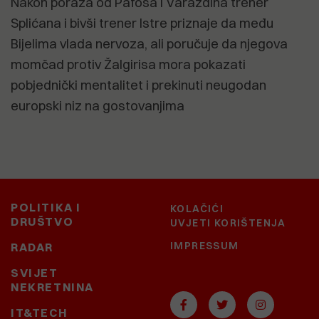
Nakon poraza od Pafosa i Varaždina trener
Splićana i bivši trener Istre priznaje da među
Bijelima vlada nervoza, ali poručuje da njegova
momčad protiv Žalgirisa mora pokazati
pobjednički mentalitet i prekinuti neugodan
europski niz na gostovanjima
POLITIKA I
KOLAČIĆI
DRUŠTVO
UVJETI KORIŠTENJA
IMPRESSUM
RADAR
SVIJET
NEKRETNINA
IT&TECH