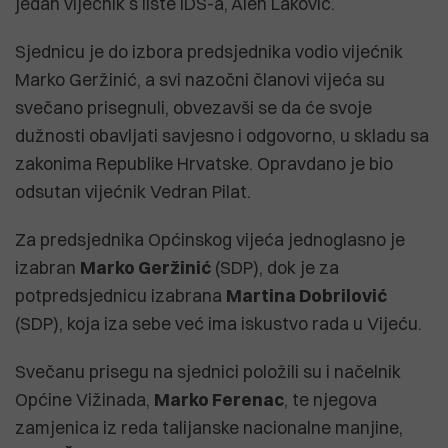
jedan vijećnik s liste IDS-a, Alen Laković.
Sjednicu je do izbora predsjednika vodio vijećnik
Marko Geržinić, a svi nazočni članovi vijeća su
svečano prisegnuli, obvezavši se da će svoje
dužnosti obavljati savjesno i odgovorno, u skladu sa
zakonima Republike Hrvatske. Opravdano je bio
odsutan vijećnik Vedran Pilat.
Za predsjednika Općinskog vijeća jednoglasno je
izabran
Marko Geržinić
(SDP), dok je za
potpredsjednicu izabrana
Martina Dobrilović
(SDP), koja iza sebe već ima iskustvo rada u Vijeću.
Svečanu prisegu na sjednici položili su i načelnik
Općine Vižinada,
Marko Ferenac
, te njegova
zamjenica iz reda talijanske nacionalne manjine,