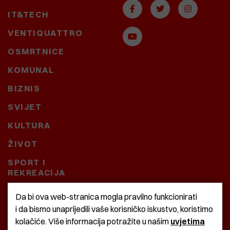
IT&TECH
VENTIQUATTRO
OSMRTNICE
KOMUNAL
BIZNIS
SVIJET
KULTURA
ŽIVOT
SPORT I
REKREACIJA
CRNA KRONIKA
Da bi ova web-stranica mogla pravilno funkcionirati
i da bismo unaprijedili vaše korisničko iskustvo, koristimo
BAŠTARDINI I PRAVI
kolačiće. Više informacija potražite u našim
uvjetima
KRASNA ZEMLJA