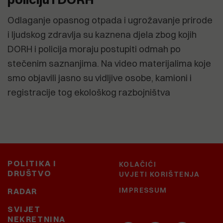
Odlaganje opasnog otpada i ugrožavanje prirode
i ljudskog zdravlja su kaznena djela zbog kojih
DORH i policija moraju postupiti odmah po
stečenim saznanjima. Na video materijalima koje
smo objavili jasno su vidljive osobe, kamioni i
registracije tog ekološkog razbojništva
POLITIKA I
KOLAČIĆI
DRUŠTVO
UVJETI KORIŠTENJA
IMPRESSUM
RADAR
SVIJET
NEKRETNINA