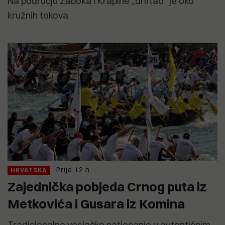
Na području Zaboka i Krapine „driftao“ je oko
kružnih tokova
Prije 12 h
HRVATSKA
Zajednička pobjeda Crnog puta iz
Metkovića i Gusara iz Komina
Tradicionalno veslačko natjecanje u autentičnim