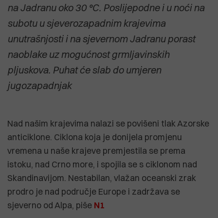
na Jadranu oko 30 °C. Poslijepodne i u noći na
subotu u sjeverozapadnim krajevima
unutrašnjosti i na sjevernom Jadranu porast
naoblake uz mogućnost grmljavinskih
pljuskova. Puhat će slab do umjeren
jugozapadnjak
Nad našim krajevima nalazi se povišeni tlak Azorske
anticiklone. Ciklona koja je donijela promjenu
vremena u naše krajeve premjestila se prema
istoku, nad Crno more, i spojila se s ciklonom nad
Skandinavijom. Nestabilan, vlažan oceanski zrak
prodro je nad područje Europe i zadržava se
sjeverno od Alpa, piše
N1