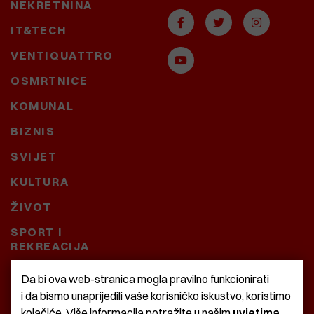
NEKRETNINA
IT&TECH
VENTIQUATTRO
OSMRTNICE
KOMUNAL
BIZNIS
SVIJET
KULTURA
ŽIVOT
SPORT I
REKREACIJA
CRNA KRONIKA
Da bi ova web-stranica mogla pravilno funkcionirati
i da bismo unaprijedili vaše korisničko iskustvo, koristimo
BAŠTARDINI I PRAVI
kolačiće. Više informacija potražite u našim
uvjetima