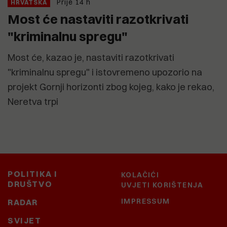
Prije 14 h
HRVATSKA
Most će nastaviti razotkrivati
"kriminalnu spregu"
Most će, kazao je, nastaviti razotkrivati
"kriminalnu spregu" i istovremeno upozorio na
projekt Gornji horizonti zbog kojeg, kako je rekao,
Neretva trpi
POLITIKA I
KOLAČIĆI
DRUŠTVO
UVJETI KORIŠTENJA
IMPRESSUM
RADAR
SVIJET