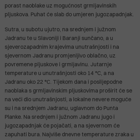
porast naoblake uz mogućnost grmljavinskih
pljuskova. Puhat će slab do umjeren jugozapadnjak.
Sutra, u subotu ujutro, na srednjem i južnom
Jadranu te u Slavoniji i Baranji sunčano, a u
sjeverozapadnim krajevima unutrašnjosti i na
sjevernom Jadranu promjenljivo oblačno, uz
povremene pljuskove i grmljavinu. Jutarnje
temperature u unutrašnjosti oko 14 °C, a na
Jadranu oko 22 °C. Tijekom dana i poslijepodne
naoblaka s grmljavinskim pljuskovima proširit će se
na veći dio unutrašnjosti, a lokalne nevere moguće
su i na srednjem Jadranu, uglavnom do Punta
Planke. Na srednjem i južnom Jadranu jugo i
jugozapadnjak će pojačati, a na sjevernom će
zapuhati bura. Najviše dnevne temperature zraka u