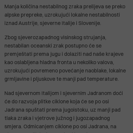
Manja količina nestabilnog zraka prelijeva se preko
alpske prepreke, uzrokujući lokalne nestabilnosti
iznad Austrije, sjeverne Italije i Slovenije.
Zbog sjeverozapadnog visinskog strujanja,
nestabilan oceanski zrak postupno će se
premještati prema jugu i dolaziti nad naše krajeve
kao oslabljena hladna fronta u nekoliko valova,
uzrokujući povremeno povećanje naoblake, lokalne
grmljavine i pljuskove te manji pad temperature.
Nad sjevernom Italijom i sjevernim Jadranom doći
će do razvoja plitke ciklone koja će se po osi
Jadrana spuštati prema jugoistoku, uz manji pad
tlaka zraka i vjetrove južnog i jugozapadnog
smjera. Odmicanjem ciklone po osi Jadrana, na