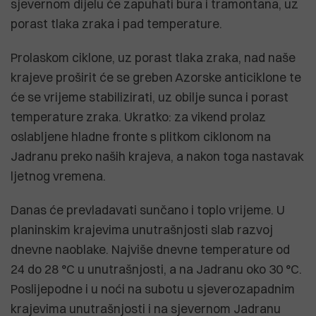
sjevernom dijelu će zapuhati bura i tramontana, uz
porast tlaka zraka i pad temperature.
Prolaskom ciklone, uz porast tlaka zraka, nad naše
krajeve proširit će se greben Azorske anticiklone te
će se vrijeme stabilizirati, uz obilje sunca i porast
temperature zraka. Ukratko: za vikend prolaz
oslabljene hladne fronte s plitkom ciklonom na
Jadranu preko naših krajeva, a nakon toga nastavak
ljetnog vremena.
Danas će prevladavati sunčano i toplo vrijeme. U
planinskim krajevima unutrašnjosti slab razvoj
dnevne naoblake. Najviše dnevne temperature od
24 do 28 °C u unutrašnjosti, a na Jadranu oko 30 °C.
Poslijepodne i u noći na subotu u sjeverozapadnim
krajevima unutrašnjosti i na sjevernom Jadranu