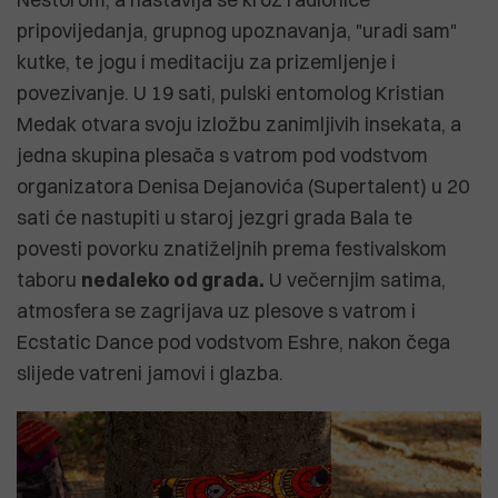
pripovijedanja, grupnog upoznavanja, "uradi sam"
kutke, te jogu i meditaciju za prizemljenje i
povezivanje. U 19 sati, pulski entomolog Kristian
Medak otvara svoju izložbu zanimljivih insekata, a
jedna skupina plesača s vatrom pod vodstvom
organizatora Denisa Dejanovića (Supertalent) u 20
sati će nastupiti u staroj jezgri grada Bala te
povesti povorku znatiželjnih prema festivalskom
taboru
nedaleko od grada.
U večernjim satima,
atmosfera se zagrijava uz plesove s vatrom i
Ecstatic Dance pod vodstvom Eshre, nakon čega
slijede vatreni jamovi i glazba.