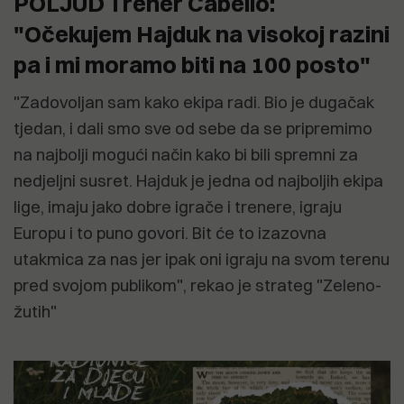
POLJUD Trener Cabello:
"Očekujem Hajduk na visokoj razini
pa i mi moramo biti na 100 posto"
"Zadovoljan sam kako ekipa radi. Bio je dugačak
tjedan, i dali smo sve od sebe da se pripremimo
na najbolji mogući način kako bi bili spremni za
nedjeljni susret. Hajduk je jedna od najboljih ekipa
lige, imaju jako dobre igrače i trenere, igraju
Europu i to puno govori. Bit će to izazovna
utakmica za nas jer ipak oni igraju na svom terenu
pred svojom publikom", rekao je strateg "Zeleno-
žutih"