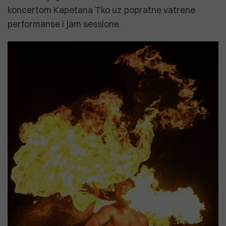
koncertom Kapetana Tko uz popratne vatrene
performanse i jam sessione.