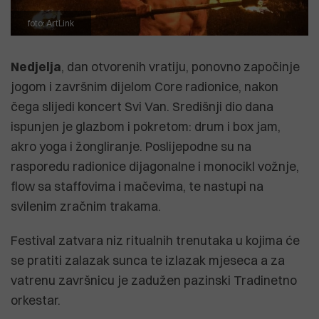
foto: ArtLink
Nedjelja
, dan otvorenih vratiju, ponovno započinje
jogom i završnim dijelom Core radionice, nakon
čega slijedi koncert Svi Van. Središnji dio dana
ispunjen je glazbom i pokretom: drum i box jam,
akro yoga i žongliranje. Poslijepodne su na
rasporedu radionice dijagonalne i monocikl vožnje,
flow sa staffovima i mačevima, te nastupi na
svilenim zračnim trakama.
Festival zatvara niz ritualnih trenutaka u kojima će
se pratiti zalazak sunca te izlazak mjeseca a za
vatrenu završnicu je zadužen pazinski Tradinetno
orkestar.