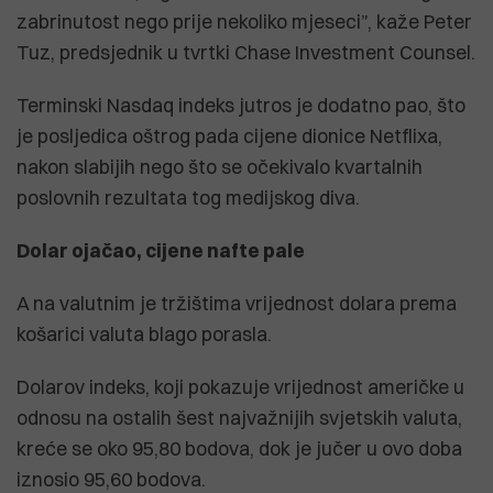
zabrinutost nego prije nekoliko mjeseci”, kaže Peter
Tuz, predsjednik u tvrtki Chase Investment Counsel.
Terminski Nasdaq indeks jutros je dodatno pao, što
je posljedica oštrog pada cijene dionice Netflixa,
nakon slabijih nego što se očekivalo kvartalnih
poslovnih rezultata tog medijskog diva.
Dolar ojačao, cijene nafte pale
A na valutnim je tržištima vrijednost dolara prema
košarici valuta blago porasla.
Dolarov indeks, koji pokazuje vrijednost američke u
odnosu na ostalih šest najvažnijih svjetskih valuta,
kreće se oko 95,80 bodova, dok je jučer u ovo doba
iznosio 95,60 bodova.