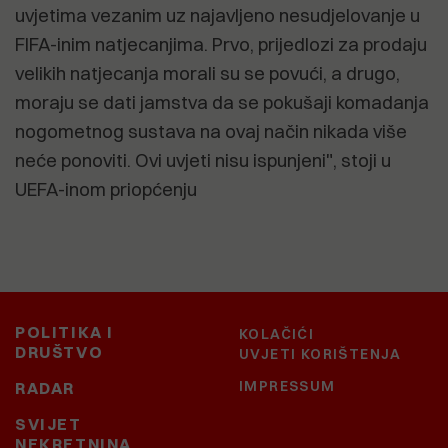
uvjetima vezanim uz najavljeno nesudjelovanje u
FIFA-inim natjecanjima. Prvo, prijedlozi za prodaju
velikih natjecanja morali su se povući, a drugo,
moraju se dati jamstva da se pokušaji komadanja
nogometnog sustava na ovaj način nikada više
neće ponoviti. Ovi uvjeti nisu ispunjeni", stoji u
UEFA-inom priopćenju
POLITIKA I
KOLAČIĆI
DRUŠTVO
UVJETI KORIŠTENJA
IMPRESSUM
RADAR
SVIJET
NEKRETNINA