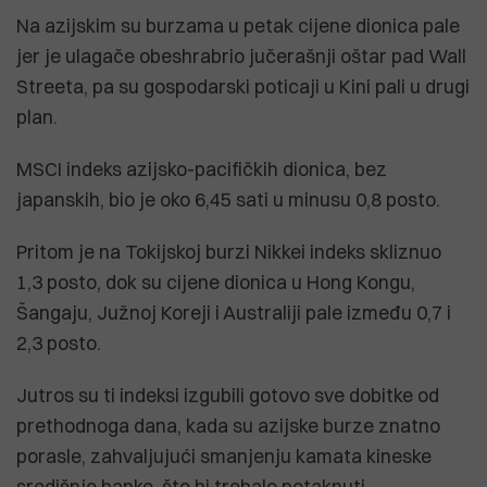
Na azijskim su burzama u petak cijene dionica pale
jer je ulagače obeshrabrio jučerašnji oštar pad Wall
Streeta, pa su gospodarski poticaji u Kini pali u drugi
plan.
MSCI indeks azijsko-pacifičkih dionica, bez
japanskih, bio je oko 6,45 sati u minusu 0,8 posto.
Pritom je na Tokijskoj burzi Nikkei indeks skliznuo
1,3 posto, dok su cijene dionica u Hong Kongu,
Šangaju, Južnoj Koreji i Australiji pale između 0,7 i
2,3 posto.
Jutros su ti indeksi izgubili gotovo sve dobitke od
prethodnoga dana, kada su azijske burze znatno
porasle, zahvaljujući smanjenju kamata kineske
središnje banke, što bi trebalo potaknuti