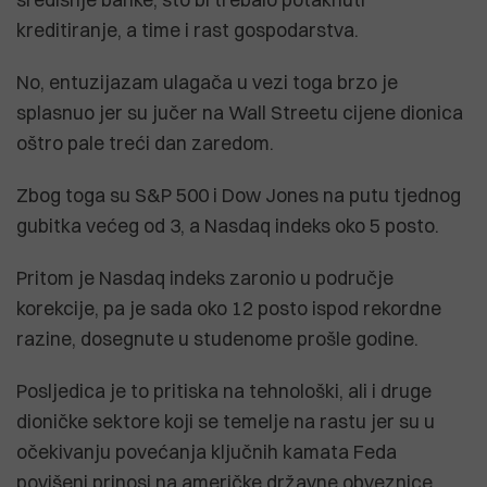
kreditiranje, a time i rast gospodarstva.
No, entuzijazam ulagača u vezi toga brzo je
splasnuo jer su jučer na Wall Streetu cijene dionica
oštro pale treći dan zaredom.
Zbog toga su S&P 500 i Dow Jones na putu tjednog
gubitka većeg od 3, a Nasdaq indeks oko 5 posto.
Pritom je Nasdaq indeks zaronio u područje
korekcije, pa je sada oko 12 posto ispod rekordne
razine, dosegnute u studenome prošle godine.
Posljedica je to pritiska na tehnološki, ali i druge
dioničke sektore koji se temelje na rastu jer su u
očekivanju povećanja ključnih kamata Feda
povišeni prinosi na američke državne obveznice.