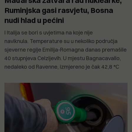
Mađarska zatvara rad nuklearke,
Ruminjska gasi rasvjetu, Bosna
nudi hlad u pećini
I Italija se bori s uvjetima na koje nije
naviknula. Temperature su u nekoliko područja
sjeverne regije Emilija-Romagna danas premašile
40 stupnjeva Celzijevih. U mjestu Bagnacavallo,
nedaleko od Ravenne, izmjereno je čak 42,8 °C