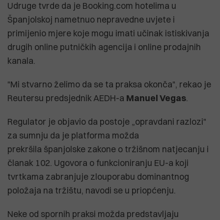
Udruge tvrde da je Booking.com hotelima u
Španjolskoj nametnuo nepravedne uvjete i
primijenio mjere koje mogu imati učinak istiskivanja
drugih online putničkih agencija i online prodajnih
kanala.
"Mi stvarno želimo da se ta praksa okonča", rekao je
Reutersu predsjednik AEDH-a
Manuel Vegas
.
Regulator je objavio da postoje „opravdani razlozi"
za sumnju da je platforma možda
prekršila španjolske zakone o tržišnom natjecanju i
članak 102. Ugovora o funkcioniranju EU-a koji
tvrtkama zabranjuje zlouporabu dominantnog
položaja na tržištu, navodi se u priopćenju.
Neke od spornih praksi možda predstavljaju