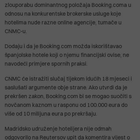
zlouporabu dominantnog položaja Booking.coma u
odnosu na konkurentske brokerske usluge koje
hotelima nude razne online agencije, tumače u
CNMC-u.
Dodaju i da je Booking.com možda iskorištavao
španjolske hotele koji o njemu financijski ovise, ne
navodeći primjere spornih praksi.
CNMC će istražiti slučaj tijekom idućih 18 mjeseci i
saslušati argumente obje strane. Ako utvrdi da je
prekršen zakon, Booking.com bi se mogao suočiti s
novčanom kaznom u rasponu od 100.000 eura do
više od 10 milijuna eura po prekršaju.
Madridsko udruženje hotelijera nije odmah
odgovorilo na Reutersov upit da komentira vijest o