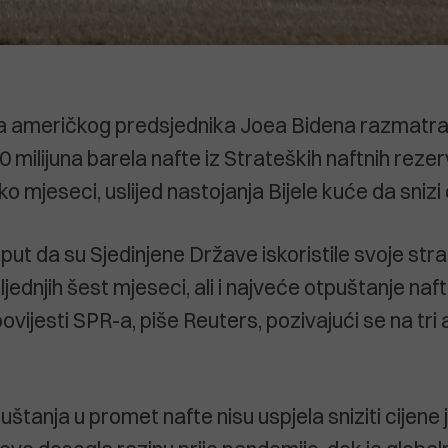
ja američkog predsjednika Joea Bidena razmatra
milijuna barela nafte iz Strateških naftnih rezer
ko mjeseci, uslijed nastojanja Bijele kuće da snizi 
i put da su Sjedinjene Države iskoristile svoje str
jednjih šest mjeseci, ali i najveće otpuštanje naf
ovijesti SPR-a, piše Reuters, pozivajući se na tr
tanja u promet nafte nisu uspjela sniziti cijene j