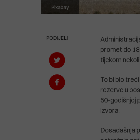
Pixabay
PODIJELI
Administraci
promet do 180 
tijekom nekoli
To bi bio treć
rezerve u posl
50-godišnjoj p
izvora.
Dosadašnja puš