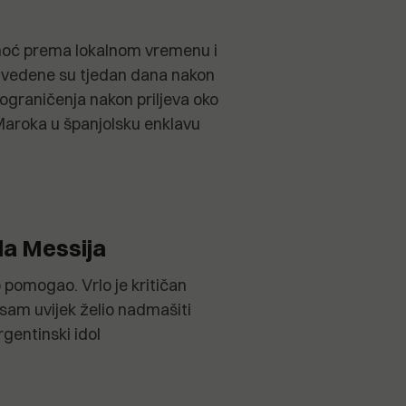
onoć prema lokalnom vremenu i
 uvedene su tjedan dana nakon
na ograničenja nakon priljeva oko
Maroka u španjolsku enklavu
la Messija
 pomogao. Vrlo je kritičan
sam uvijek želio nadmašiti
gentinski idol