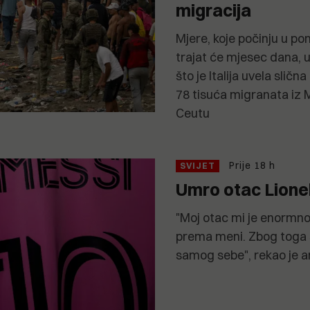
migracija
Mjere, koje počinju u p
trajat će mjesec dana,
što je Italija uvela slič
78 tisuća migranata iz 
Ceutu
Prije 18 h
SVIJET
Umro otac Lione
"Moj otac mi je enormno
prema meni. Zbog toga 
samog sebe", rekao je ar