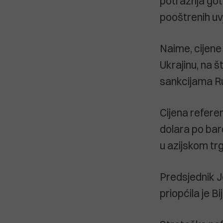
potražnja got
pooštrenih uv
Naime, cijene
Ukrajinu, na š
sankcijama Rus
Cijena refere
dolara po bare
u azijskom tr
Predsjednik J
priopćila je B