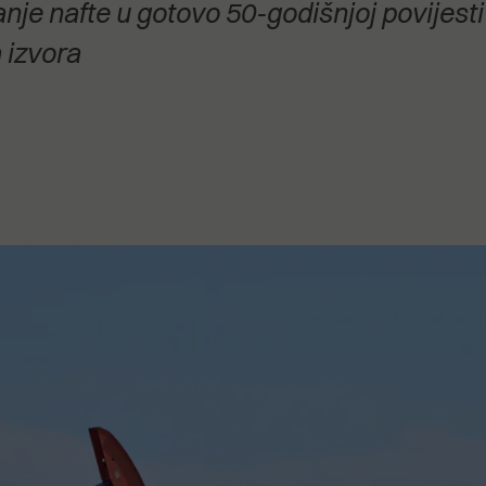
anje nafte u gotovo 50-godišnjoj povijest
stanovanje,
kulturu..."
 izvora