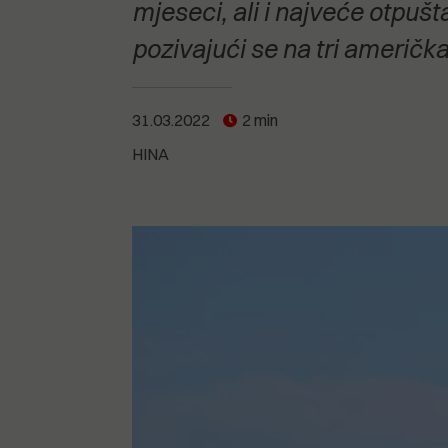
POGLEDAJTE SVE
POGLEDAJTE SVE
mjeseci, ali i najveće otpušt
POGLEDAJTE SVE
pozivajući se na tri američka
POGLEDAJTE SVE
31.03.2022
2 min
HINA