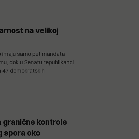
rnost na velikoj
o imaju samo pet mandata
mu, dok u Senatu republikanci
m 47 demokratskih
 granične kontrole
og spora oko