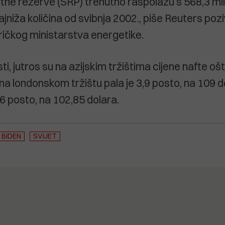
tne rezerve (SRP) trenutno raspolažu s 568,3 mil
najniža količina od svibnja 2002., piše Reuters poz
ičkog ministarstva energetike.
sti, jutros su na azijskim tržištima cijene nafte ošt
na londonskom tržištu pala je 3,9 posto, na 109 d
 posto, na 102,85 dolara.
BIDEN
SVIJET