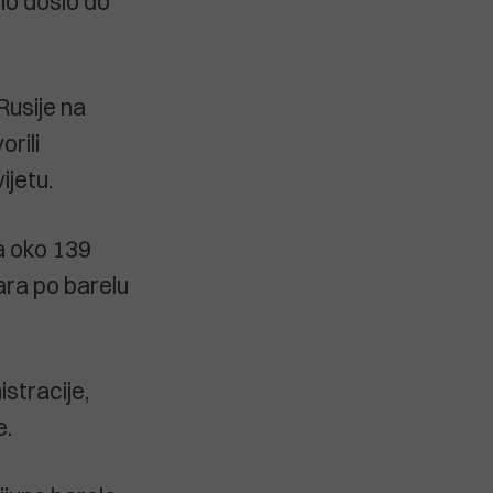
no došlo do
Rusije na
orili
ijetu.
a oko 139
lara po barelu
stracije,
e.