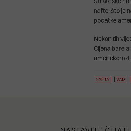
Strateške naf
nafte, što je 
podatke amer
Nakon tih vije
Cijena barela 
američkom 4,6
NAFTA
SAD
NASTAVITE ČITATI