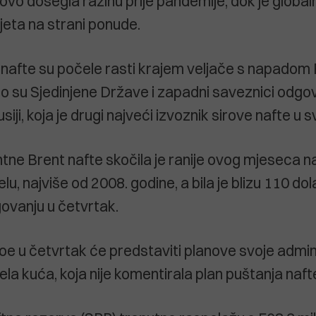
ovo dosegla razinu prije pandemije, dok je global
jeta na strani ponude.
 nafte su počele rasti krajem veljače s napadom 
to su Sjedinjene Države i zapadni saveznici odgov
iji, koja je drugi najveći izvoznik sirove nafte u sv
ntne Brent nafte skočila je ranije ovog mjeseca n
lu, najviše od 2008. godine, a bila je blizu 110 do
govanju u četvrtak.
oe u četvrtak će predstaviti planove svoje admini
ijela kuća, koja nije komentirala plan puštanja naft