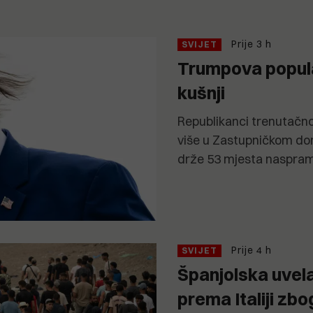
Prije 3 h
SVIJET
Trumpova popula
kušnji
Republikanci trenutačn
više u Zastupničkom do
drže 53 mjesta naspra
Prije 4 h
SVIJET
Španjolska uvela
prema Italiji zb