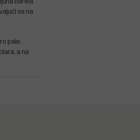
ijuna barela
ivajući se na
ro pale.
olara, a na