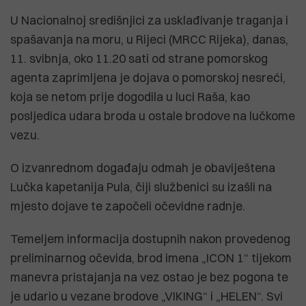
U Nacionalnoj središnjici za usklađivanje traganja i
spašavanja na moru, u Rijeci (MRCC Rijeka), danas,
11. svibnja, oko 11.20 sati od strane pomorskog
agenta zaprimljena je dojava o pomorskoj nesreći,
koja se netom prije dogodila u luci Raša, kao
posljedica udara broda u ostale brodove na lučkome
vezu.
O izvanrednom događaju odmah je obaviještena
Lučka kapetanija Pula, čiji službenici su izašli na
mjesto dojave te započeli očevidne radnje.
Temeljem informacija dostupnih nakon provedenog
preliminarnog očevida, brod imena „ICON 1“ tijekom
manevra pristajanja na vez ostao je bez pogona te
je udario u vezane brodove „VIKING“ i „HELEN“. Svi