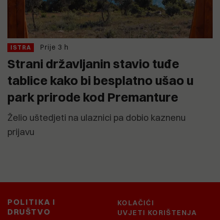
Prije 3 h
ISTRA
Strani državljanin stavio tuđe
tablice kako bi besplatno ušao u
park prirode kod Premanture
Želio uštedjeti na ulaznici pa dobio kaznenu
prijavu
POLITIKA I
KOLAČIĆI
DRUŠTVO
UVJETI KORIŠTENJA