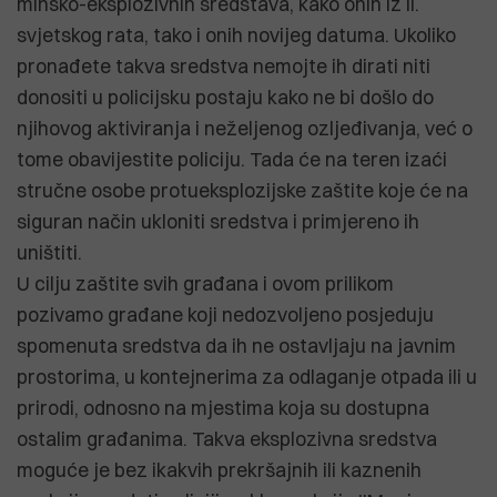
minsko-eksplozivnih sredstava, kako onih iz II.
svjetskog rata, tako i onih novijeg datuma. Ukoliko
pronađete takva sredstva nemojte ih dirati niti
donositi u policijsku postaju kako ne bi došlo do
njihovog aktiviranja i neželjenog ozljeđivanja, već o
tome obavijestite policiju. Tada će na teren izaći
stručne osobe protueksplozijske zaštite koje će na
siguran način ukloniti sredstva i primjereno ih
uništiti.
U cilju zaštite svih građana i ovom prilikom
pozivamo građane koji nedozvoljeno posjeduju
spomenuta sredstva da ih ne ostavljaju na javnim
prostorima, u kontejnerima za odlaganje otpada ili u
prirodi, odnosno na mjestima koja su dostupna
ostalim građanima. Takva eksplozivna sredstva
moguće je bez ikakvih prekršajnih ili kaznenih