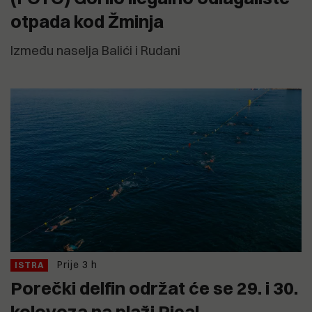
otpada kod Žminja
Između naselja Balići i Rudani
Prije 3 h
ISTRA
Porečki delfin održat će se 29. i 30.
kolovoza na plaži Pical