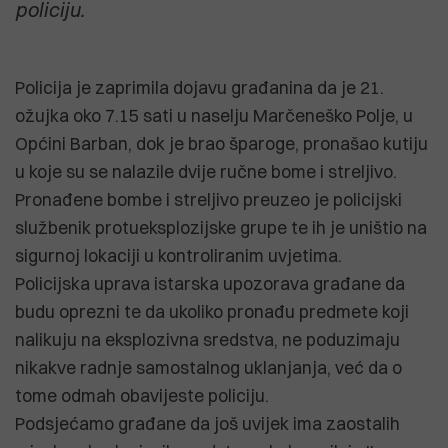
policiju.
Policija je zaprimila dojavu građanina da je 21.
ožujka oko 7.15 sati u naselju Marčeneško Polje, u
Općini Barban, dok je brao šparoge, pronašao kutiju
u koje su se nalazile dvije ručne bome i streljivo.
Pronađene bombe i streljivo preuzeo je policijski
službenik protueksplozijske grupe te ih je uništio na
sigurnoj lokaciji u kontroliranim uvjetima.
Policijska uprava istarska upozorava građane da
budu oprezni te da ukoliko pronađu predmete koji
nalikuju na eksplozivna sredstva, ne poduzimaju
nikakve radnje samostalnog uklanjanja, već da o
tome odmah obavijeste policiju.
Podsjećamo građane da još uvijek ima zaostalih