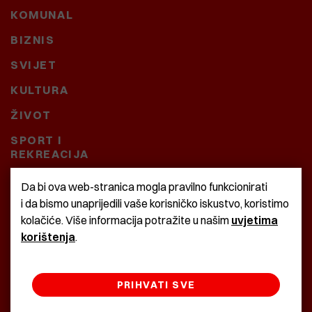
KOMUNAL
BIZNIS
SVIJET
KULTURA
ŽIVOT
SPORT I
REKREACIJA
CRNA KRONIKA
Da bi ova web-stranica mogla pravilno funkcionirati
i da bismo unaprijedili vaše korisničko iskustvo, koristimo
BAŠTARDINI I PRAVI
kolačiće. Više informacija potražite u našim
uvjetima
KRASNA ZEMLJA
korištenja
.
PRIHVATI SVE
©2022 Istra24 - istarske digitalne novine