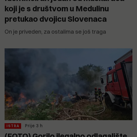
koji je s društvom u Medulinu
pretukao dvojicu Slovenaca
On je priveden, za ostalima se još traga
Prije 3 h
ISTRA
(FOTO) Gorilo ilegalno odlagalište