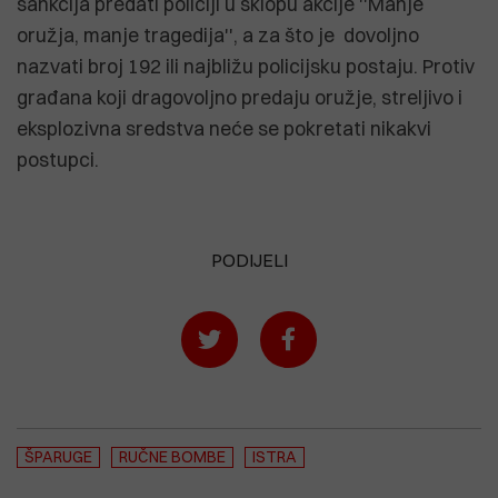
sankcija predati policiji u sklopu akcije ''Manje
oružja, manje tragedija'', a za što je dovoljno
nazvati broj 192 ili najbližu policijsku postaju. Protiv
građana koji dragovoljno predaju oružje, streljivo i
eksplozivna sredstva neće se pokretati nikakvi
postupci.
PODIJELI
ŠPARUGE
RUČNE BOMBE
ISTRA