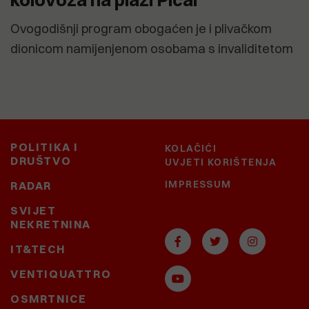
Ovogodišnji program obogaćen je i plivačkom
dionicom namijenjenom osobama s invaliditetom
POLITIKA I
KOLAČIĆI
DRUŠTVO
UVJETI KORIŠTENJA
IMPRESSUM
RADAR
SVIJET
NEKRETNINA
IT&TECH
VENTIQUATTRO
OSMRTNICE