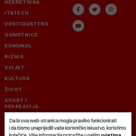
NEKRETNINA
IT&TECH
VENTIQUATTRO
OSMRTNICE
KOMUNAL
BIZNIS
SVIJET
KULTURA
ŽIVOT
SPORT I
REKREACIJA
CRNA KRONIKA
Da bi ova web-stranica mogla pravilno funkcionirati
i da bismo unaprijedili vaše korisničko iskustvo, koristimo
BAŠTARDINI I PRAVI
kolačiće. Više informacija potražite u našim
uvjetima