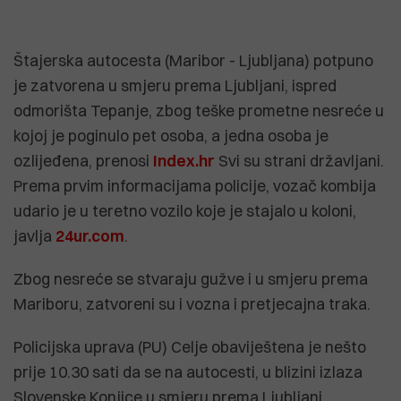
Štajerska autocesta (Maribor - Ljubljana) potpuno
je zatvorena u smjeru prema Ljubljani, ispred
odmorišta Tepanje, zbog teške prometne nesreće u
kojoj je poginulo pet osoba, a jedna osoba je
ozlijeđena, prenosi
Index.hr
Svi su strani državljani.
Prema prvim informacijama policije, vozač kombija
udario je u teretno vozilo koje je stajalo u koloni,
javlja
24ur.com
.
Zbog nesreće se stvaraju gužve i u smjeru prema
Mariboru, zatvoreni su i vozna i pretjecajna traka.
Policijska uprava (PU) Celje obaviještena je nešto
prije 10.30 sati da se na autocesti, u blizini izlaza
Slovenske Konjice u smjeru prema Ljubljani,