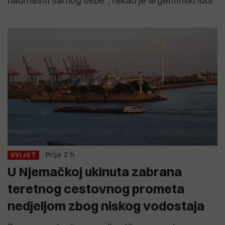
nadmašiti samog sebe", rekao je argentinski idol
Prije 2 h
SVIJET
U Njemačkoj ukinuta zabrana
teretnog cestovnog prometa
nedjeljom zbog niskog vodostaja