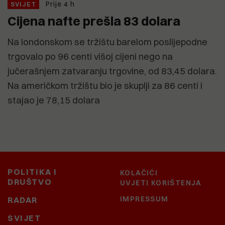
Prije 4 h
SVIJET
Cijena nafte prešla 83 dolara
Na londonskom se tržištu barelom poslijepodne
trgovalo po 96 centi višoj cijeni nego na
jučerašnjem zatvaranju trgovine, od 83,45 dolara.
Na američkom tržištu bio je skuplji za 86 centi i
stajao je 78,15 dolara
POLITIKA I
KOLAČIĆI
DRUŠTVO
UVJETI KORIŠTENJA
IMPRESSUM
RADAR
SVIJET