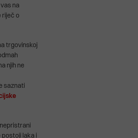
u vas na
riječ o
na trgovinskoj
 odmah
na njih ne
e saznati
cijske
 nepristrani
postoji laka i