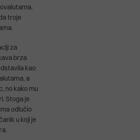
ptovalutama,
da troje
tama.
ciji za
ćava brza
dstavila kao
valutama, a
c, no kako mu
i. Stoga je
ama odlučio
nik u koji je
ra.