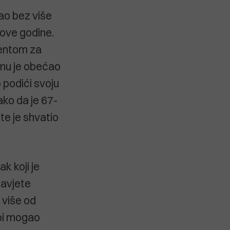
tao bez više
 ove godine.
gentom za
 mu je obećao
 podići svoju
ako da je 67-
 te je shvatio
k koji je
savjete
o više od
 bi mogao