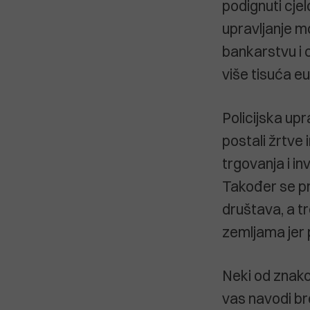
podignuti cjel
upravljanje m
bankarstvu i 
više tisuća eu
Policijska up
postali žrtve 
trgovanja i in
Također se pre
društava, a tr
zemljama jer p
Neki od znako
vas navodi brok