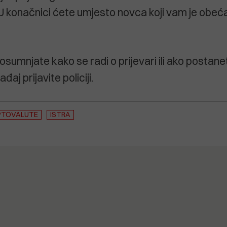
U konačnici ćete umjesto novca koji vam je obećan
osumnjate kako se radi o prijevari ili ako postane
đaj prijavite policiji.
PTOVALUTE
ISTRA