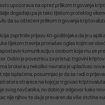
 često upozorava na oprez prilikom trgovanja kri
 dalje događaju pa je tako tijekom proteklog viken
vilo da su oštećeni prilikom trgovanja kriptovalu
cija zaprimila prijavu 40-godišnjaka da je u aplika
ka tijekom travnja pronašao oglas kojim se obe
uspostavio komunikaciju s osobom koja mu se pre
er. Dobio je poveznicu za pristup trgovini kripto
ma brokera u nekoliko navrata je uplaćivao nova
nije isplaćena, posumnjao je da se radi o prijevar
tratora stranice na kojoj je trgovao kriptovalut
nje svog novčanika, no dobio je odgovor kako novča
c nije njihov te da je prevaren da više stotina eu