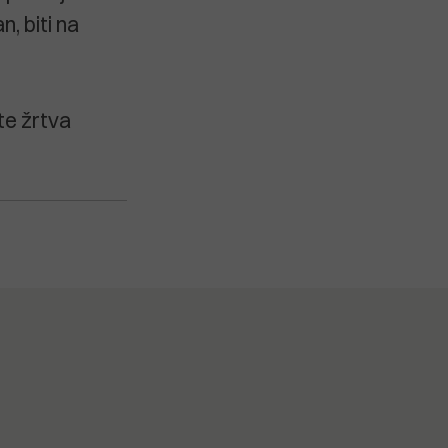
, biti na
te žrtva