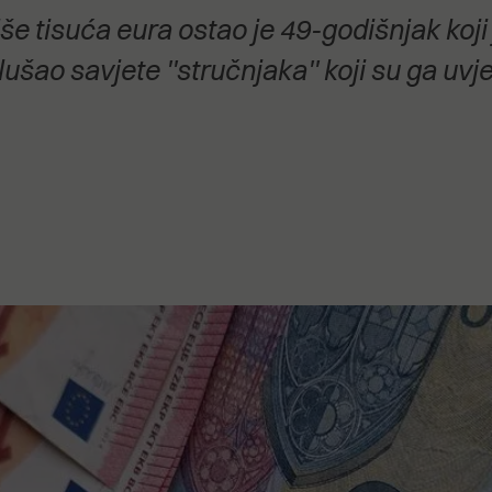
stanovanje,
e tisuća eura ostao je 49-godišnjak koji
kulturu..."
lušao savjete ''stručnjaka'' koji su ga uvje