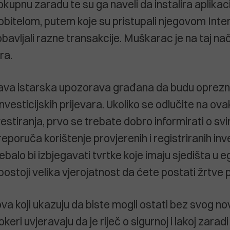
okupnu zaradu te su ga naveli da instalira aplikac
obitelom, putem koje su pristupali njegovom Inte
obavljali razne transakcije. Muškarac je na taj na
ra.
rava istarska upozorava građana da budu oprezni
investicijskih prijevara. Ukoliko se odlučite na ov
vestiranja, prvo se trebate dobro informirati o svi
poruča korištenje provjerenih i registriranih inve
ebalo bi izbjegavati tvrtke koje imaju sjedišta u 
ostoji velika vjerojatnost da ćete postati žrtve p
va koji ukazuju da biste mogli ostati bez svog n
eri uvjeravaju da je riječ o sigurnoj i lakoj zaradi 