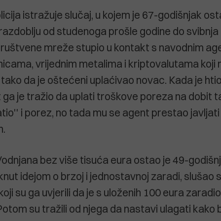
icija istražuje slučaj, u kojem je 67-godišnjak os
 razdoblju od studenoga prošle godine do svibnja
društvene mreže stupio u kontakt s navodnim a
nicama, vrijednim metalima i kriptovalutama koji
tako da je oštećeni uplaćivao novac. Kada je htio
ga je tražio da uplati troškove poreza na dobit t
atio'' i porez, no tada mu se agent prestao javljati
n.
odnjana bez više tisuća eura ostao je 49-godišnja
nut idejom o brzoj i jednostavnoj zaradi, slušao 
 koji su ga uvjerili da je s uloženih 100 eura zaradi
Potom su tražili od njega da nastavi ulagati kako