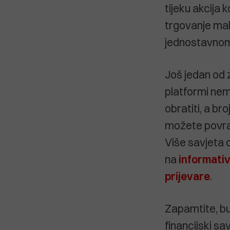
tijeku akcija 
trgovanje mak
jednostavnom
Još jedan od z
platformi ne
obratiti, a bro
možete povrat
Više savjeta 
na
informati
prijevare
.
Zapamtite, bud
financijski sa