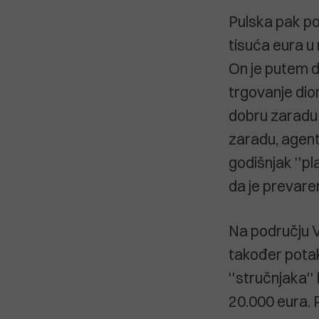
Pulska pak pol
tisuća eura u
On je putem 
trgovanje dio
dobru zaradu 
zaradu, agent 
godišnjak ''pl
da je prevare
Na području V
također potak
''stručnjaka''
20.000 eura. 