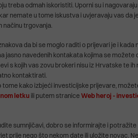
koju treba odmah iskoristiti. Uporni su i nagovaraj
ar nemate u tome iskustva i uvjeravaju vas da je 
 načinu trgovanja.
nakova da bi se moglo raditi o prijevari je i kada 
ma jasno navedenih kontakata kojima se možete
jevi s kojih vas zovu brokeri nisu iz Hrvatske te ih 
no kontaktirati.
o tome kako izbjeći investicijske prijevare, možet
vnom letku
ili putem stranice
Web heroj - investi
ite sumnjičavi, dobro se informirajte i potražite
vjet prije nego što nekom date ili uložite novac. Ne 