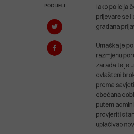
PODIJELI
Iako policija
prijevare se i
građana prija
Umaška je poli
razmjenu poru
zarada te je 
ovlašteni brok
prema savjeti
obećana dobit 
putem adminis
provjeriti sta
uplaćivao nova