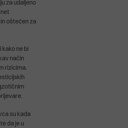
iju za udaljeno
rnet
čin oštećen za
 kako ne bi
akav način
m rizicima.
sticijskih
egzotičnim
rijevare.
ovca su kada
te da je u