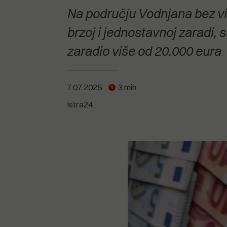
POGLEDAJTE SVE
POGLEDAJTE SVE
Na području Vodnjana bez viš
POGLEDAJTE SVE
brzoj i jednostavnoj zaradi, s
zaradio više od 20.000 eura
POGLEDAJTE SVE
7.07.2025
3 min
Istra24