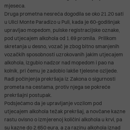
mjeseca.
Druga prometna nesreća dogodila se oko 21.20 sati
u Ulici Monte Paradizo u Puli, kada je 60-godišnjak
upravljao mopedom, pulske registracijske oznake,
pod utjecajem alkohola od 1.69 promila. Prilikom
skretanja u desno, vozač je zbog bitno smanjenih
vozačkih sposobnosti uzrokovanih jakim utjecajem
alkohola, izgubio nadzor nad mopedom i pao na
kolnik, pri čemu je zadobio lakše tjelesne ozljede.
Radi počinjenja prekršaja iz Zakona o sigurnosti
prometa na cestama, protiv njega se pokreće
prekršajni postupak.
Podsjećamo da je upravljanje vozilom pod
utjecajem alkohola težak prekršaj, a novčane kazne
rastu ovisno o izmjerenoj količini alkohola u krvi, pa
su kazne do 2.650 eura, a za razinu alkohola iznad