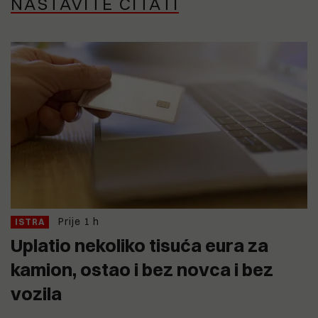
NASTAVITE ČITATI
Prije 1 h
ISTRA
Uplatio nekoliko tisuća eura za
kamion, ostao i bez novca i bez
vozila