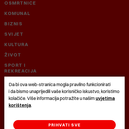
OSMRTNICE
KOMUNAL
BIZNIS
SVIJET
KULTURA
ŽIVOT
SPORT I
REKREACIJA
CRNA KRONIKA
Da bi ova web-stranica mogla pravilno funkcionirati
i da bismo unaprijedili vaše korisničko iskustvo, koristimo
BAŠTARDINI I PRAVI
kolačiće. Više informacija potražite u našim
uvjetima
KRASNA ZEMLJA
korištenja
.
PRIHVATI SVE