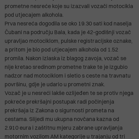
prometne nesreće koje su izazvali vozači motocikla
pod utjecajem alkohola.
Prva nesreća dogodila se oko 19.30 sati kod naselja
Čubani na području Bala, kada je 42-godišnji vozač
upravljao motociklom, pulske registracijske oznake,
a pritom je bio pod utjecajem alkohola od 1.52
promila. Nakon izlaska iz blagog zavoja, vozač se
nije kretao sredinom prometne trake te je izgubio
nadzor nad motociklom i sletio s ceste na travnatu
površinu, gdje je udario u prometni znak.
Vozač je u nesreći lakše ozlijeđen te se protiv njega
pokreće prekršajni postupak radi počinjenja
prekršaja iz Zakona o sigurnosti prometa na
cestama. Slijedi mu ukupna novčana kazna od
2.910 eura i zaštitnu mjeru zabrane upravljanja
motornim vozilom AM kategorije u trajanju od tri