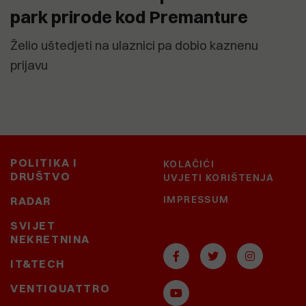
park prirode kod Premanture
Želio uštedjeti na ulaznici pa dobio kaznenu
prijavu
POLITIKA I
KOLAČIĆI
DRUŠTVO
UVJETI KORIŠTENJA
IMPRESSUM
RADAR
SVIJET
NEKRETNINA
IT&TECH
VENTIQUATTRO