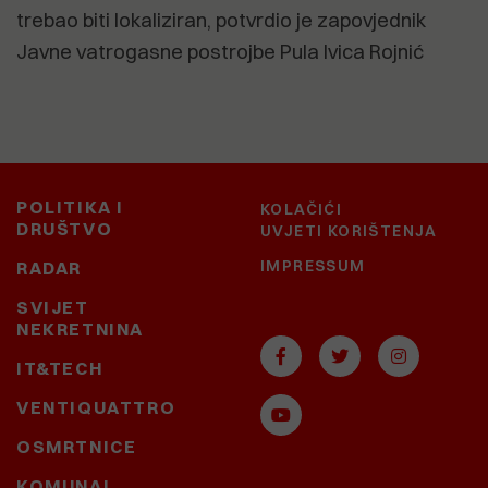
trebao biti lokaliziran, potvrdio je zapovjednik
Javne vatrogasne postrojbe Pula Ivica Rojnić
POLITIKA I
KOLAČIĆI
DRUŠTVO
UVJETI KORIŠTENJA
IMPRESSUM
RADAR
SVIJET
NEKRETNINA
IT&TECH
VENTIQUATTRO
OSMRTNICE
KOMUNAL