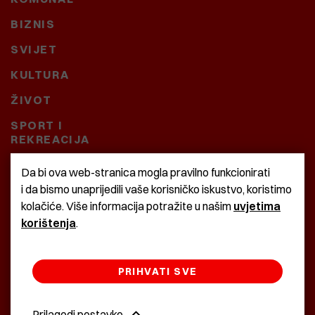
BIZNIS
SVIJET
KULTURA
ŽIVOT
SPORT I
REKREACIJA
CRNA KRONIKA
Da bi ova web-stranica mogla pravilno funkcionirati
i da bismo unaprijedili vaše korisničko iskustvo, koristimo
BAŠTARDINI I PRAVI
kolačiće. Više informacija potražite u našim
uvjetima
KRASNA ZEMLJA
korištenja
.
PRIHVATI SVE
©2022 Istra24 - istarske digitalne novine
Prilagodi postavke