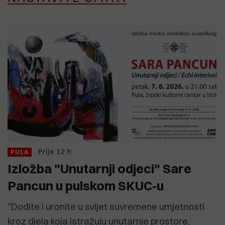
Prije 12 h
PULA
Izložba "Unutarnji odjeci" Sare
Pancun u pulskom SKUC-u
"Dođite i uronite u svijet suvremene umjetnosti
kroz djela koja istražuju unutarnje prostore,