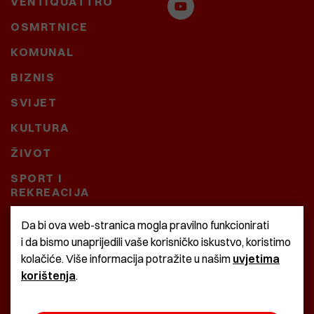
VENTIQUATTRO
OSMRTNICE
KOMUNAL
BIZNIS
SVIJET
KULTURA
ŽIVOT
SPORT I
REKREACIJA
CRNA KRONIKA
Da bi ova web-stranica mogla pravilno funkcionirati
i da bismo unaprijedili vaše korisničko iskustvo, koristimo
BAŠTARDINI I PRAVI
kolačiće. Više informacija potražite u našim
uvjetima
KRASNA ZEMLJA
korištenja
.