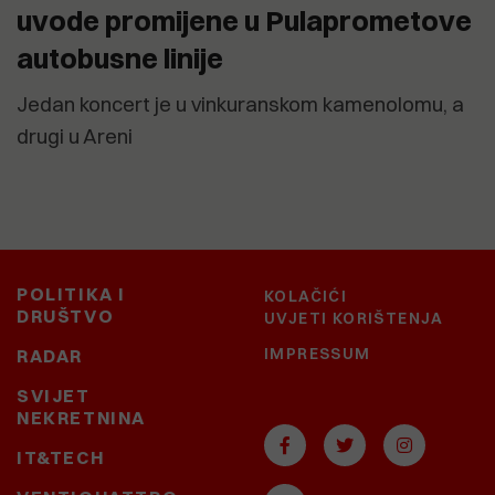
uvode promijene u Pulaprometove
autobusne linije
Jedan koncert je u vinkuranskom kamenolomu, a
drugi u Areni
POLITIKA I
KOLAČIĆI
DRUŠTVO
UVJETI KORIŠTENJA
IMPRESSUM
RADAR
SVIJET
NEKRETNINA
IT&TECH