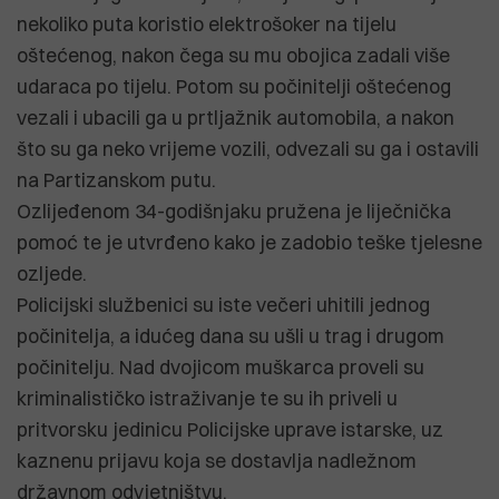
nekoliko puta koristio elektrošoker na tijelu
oštećenog, nakon čega su mu obojica zadali više
udaraca po tijelu. Potom su počinitelji oštećenog
vezali i ubacili ga u prtljažnik automobila, a nakon
što su ga neko vrijeme vozili, odvezali su ga i ostavili
na Partizanskom putu.
Ozlijeđenom 34-godišnjaku pružena je liječnička
pomoć te je utvrđeno kako je zadobio teške tjelesne
ozljede.
Policijski službenici su iste večeri uhitili jednog
počinitelja, a idućeg dana su ušli u trag i drugom
počinitelju. Nad dvojicom muškarca proveli su
kriminalističko istraživanje te su ih priveli u
pritvorsku jedinicu Policijske uprave istarske, uz
kaznenu prijavu koja se dostavlja nadležnom
državnom odvjetništvu.